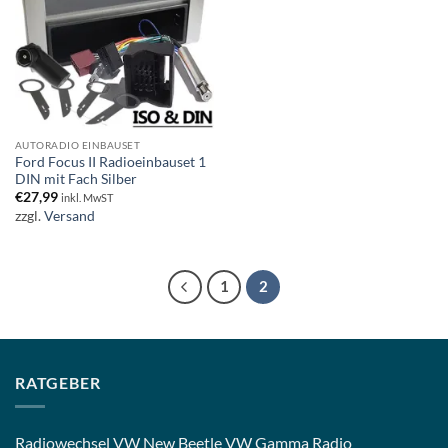
AUTORADIO EINBAUSET
Ford Focus II Radioeinbauset 1
DIN mit Fach Silber
€
27,99
inkl. MwST
zzgl.
Versand
1
2
RATGEBER
Radiowechsel VW New Beetle VW Gamma Radio