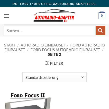
Zum
MO - FR 09-17 UHR OFFICE@AUTORADIO-ADAPTER.EU.
Inhalt
springen
0
Suchen
nach:
START
/
AUTORADIO EINBAUSET
/
FORD AUTORADIO
EINBAUSET
/
FORD FOCUS AUTORADIO EINBAUSET
/
SEITE 2
FILTER