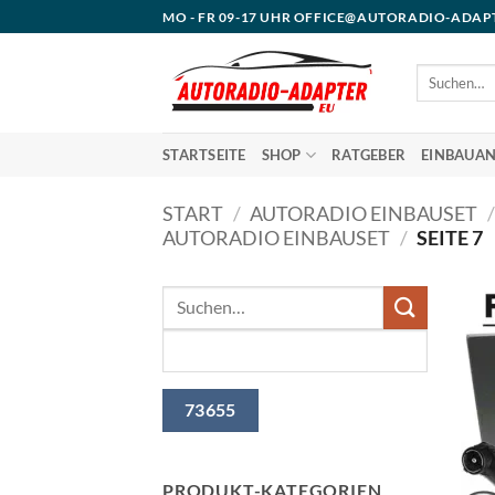
Zum
MO - FR 09-17 UHR OFFICE@AUTORADIO-ADAP
Inhalt
springen
Suchen
nach:
STARTSEITE
SHOP
RATGEBER
EINBAUAN
START
/
AUTORADIO EINBAUSET
/
AUTORADIO EINBAUSET
/
SEITE 7
PRODUKT-KATEGORIEN