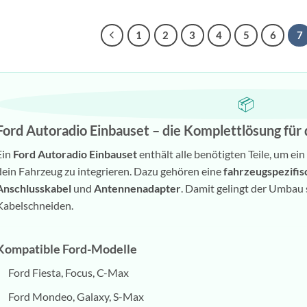
1
2
3
4
5
6
7
📦
Ford Autoradio Einbauset – die Komplettlösung für
Ein
Ford Autoradio Einbauset
enthält alle benötigten Teile, um e
dein Fahrzeug zu integrieren. Dazu gehören eine
fahrzeugspezifis
Anschlusskabel
und
Antennenadapter
. Damit gelingt der Umbau 
Kabelschneiden.
Kompatible Ford-Modelle
Ford Fiesta, Focus, C-Max
Ford Mondeo, Galaxy, S-Max