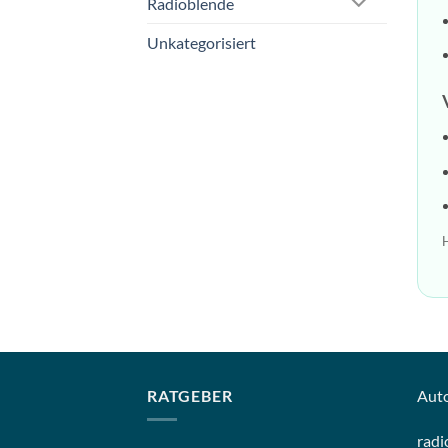
Radioblende
Unkategorisiert
H
RATGEBER
Aut
radi