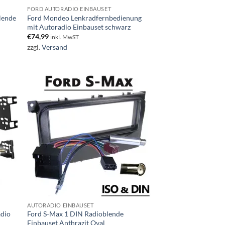
FORD AUTORADIO EINBAUSET
lende
Ford Mondeo Lenkradfernbedienung
mit Autoradio Einbauset schwarz
€
74,99
inkl. MwST
zzgl.
Versand
AUTORADIO EINBAUSET
adio
Ford S-Max 1 DIN Radioblende
Einbauset Anthrazit Oval