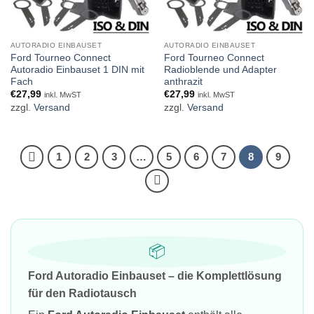
AUTORADIO EINBAUSET
AUTORADIO EINBAUSET
Ford Tourneo Connect
Ford Tourneo Connect
Autoradio Einbauset 1 DIN mit
Radioblende und Adapter
Fach
anthrazit
€
27,99
€
27,99
inkl. MwST
inkl. MwST
zzgl.
Versand
zzgl.
Versand
1
2
3
…
5
6
7
8
9
📦
Ford Autoradio Einbauset – die Komplettlösung
für den Radiotausch