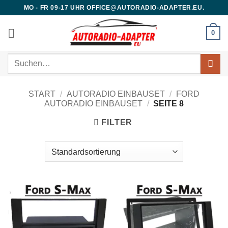
Zum
MO - FR 09-17 UHR OFFICE@AUTORADIO-ADAPTER.EU.
Inhalt
springen
0
Suchen
nach:
START
/
AUTORADIO EINBAUSET
/
FORD
AUTORADIO EINBAUSET
/
SEITE 8
FILTER