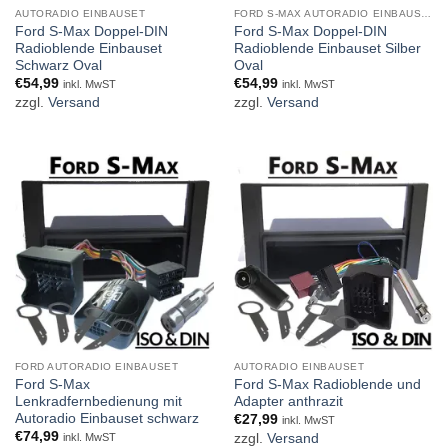
AUTORADIO EINBAUSET
FORD S-MAX AUTORADIO EINBAUSET
Ford S-Max Doppel-DIN
Ford S-Max Doppel-DIN
Radioblende Einbauset
Radioblende Einbauset Silber
Schwarz Oval
Oval
€
54,99
€
54,99
inkl. MwST
inkl. MwST
zzgl.
Versand
zzgl.
Versand
FORD AUTORADIO EINBAUSET
AUTORADIO EINBAUSET
Ford S-Max
Ford S-Max Radioblende und
Lenkradfernbedienung mit
Adapter anthrazit
Autoradio Einbauset schwarz
€
27,99
inkl. MwST
€
74,99
zzgl.
Versand
inkl. MwST