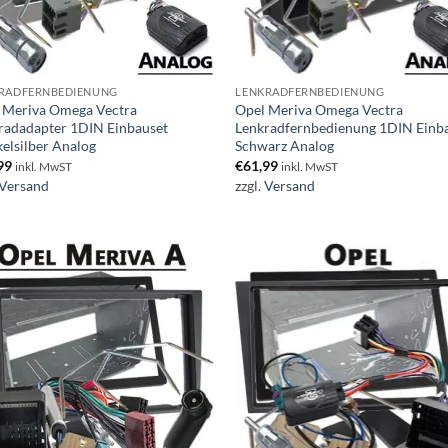
RADFERNBEDIENUNG
LENKRADFERNBEDIENUNG
 Meriva Omega Vectra
Opel Meriva Omega Vectra
radadapter 1DIN Einbauset
Lenkradfernbedienung 1DIN Einb
elsilber Analog
Schwarz Analog
99
€
61,99
inkl. MwST
inkl. MwST
Versand
zzgl.
Versand