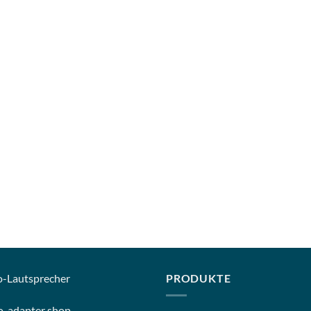
o-
Lautsprecher
PRODUKTE
o-
adapter shop