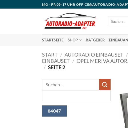
Zum
MO - FR 09-17 UHR OFFICE@AUTORADIO-ADAP
Inhalt
springen
Suchen
nach:
STARTSEITE
SHOP
RATGEBER
EINBAUAN
START
/
AUTORADIO EINBAUSET
/
EINBAUSET
/
OPEL MERIVA AUTOR
/
SEITE 2