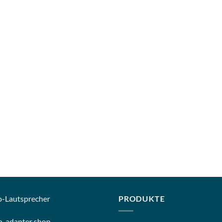
o-
Lautsprecher
PRODUKTE
o-
adapter shop