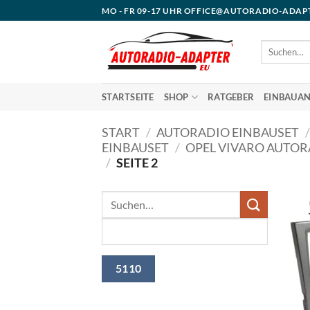
Zum
MO - FR 09-17 UHR OFFICE@AUTORADIO-ADAP
Inhalt
springen
Suchen
nach:
STARTSEITE
SHOP
RATGEBER
EINBAUAN
START
/
AUTORADIO EINBAUSET
/
EINBAUSET
/
OPEL VIVARO AUTOR
/
SEITE 2