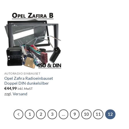
AUTORADIO EINBAUSET
Opel Zafira Radioeinbauset
Doppel DIN dunkelsilber
€
44,99
inkl. MwST
zzgl.
Versand
1
2
3
…
9
10
11
12