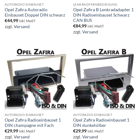
AUTORADIO EINBAUSET
LENKRADFERNBEDIENUNG
Opel Zafira Autoradio
Opel Zafira B Lenkradadapter 1
Einbauset Doppel DIN schwarz
DIN Radioeinbauset Schwarz
CAN BUS
€
44,99
inkl. MwST
€
84,99
zzgl.
Versand
inkl. MwST
zzgl.
Versand
AUTORADIO EINBAUSET
AUTORADIO EINBAUSET
Opel Zafira Radioeinbauset 1
Opel Zafira Radioeinbauset 1
DIN champagne mit Fach
DIN dunkelsilber
€
29,99
€
29,99
inkl. MwST
inkl. MwST
zzgl.
Versand
zzgl.
Versand