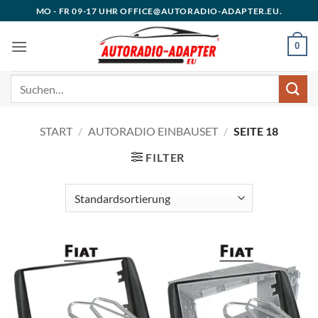
Zum
MO - FR 09-17 UHR OFFICE@AUTORADIO-ADAPTER.EU.
Inhalt
springen
0
Suchen
nach:
START
/
AUTORADIO EINBAUSET
/
SEITE 18
FILTER