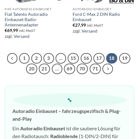
FIAT AUTORADIO EINBAUSET
AUTORADIO EINBAUSET
Fiat Talento Autoradio
Ford C-Max 2 DIN Radio
Einbauset Radio-
Einbauset
Antennenadapter
€
27,99
inkl. MwST
€
69,99
zzgl.
Versand
inkl. MwST
zzgl.
Versand
1
2
3
…
15
16
17
18
19
20
21
…
69
70
71
🔧
Autoradio Einbauset – fahrzeugspezifisch & Plug-
and-Play
Ein
Autoradio Einbauset
ist die saubere Lösung für
den Radiotausch:
Radioblende
(1-DIN/2-DIN) für