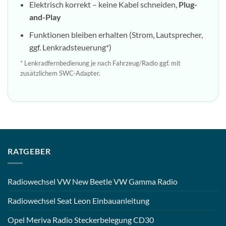
Elektrisch korrekt – keine Kabel schneiden,
Plug-
and-Play
Funktionen bleiben erhalten (Strom, Lautsprecher,
ggf. Lenkradsteuerung*)
* Lenkradfernbedienung je nach Fahrzeug/Radio ggf. mit
zusätzlichem SWC-Adapter.
RATGEBER
Radiowechsel VW New Beetle VW Gamma Radio
Radiowechsel Seat Leon Einbauanleitung
Opel Meriva Radio Steckerbelegung CD30