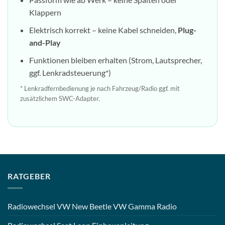
Klappern
Elektrisch korrekt – keine Kabel schneiden,
Plug-
and-Play
Funktionen bleiben erhalten (Strom, Lautsprecher,
ggf. Lenkradsteuerung*)
* Lenkradfernbedienung je nach Fahrzeug/Radio ggf. mit
zusätzlichem SWC-Adapter.
RATGEBER
Radiowechsel VW New Beetle VW Gamma Radio