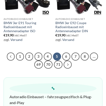
AUTORADIO EINBAUSET
AUTORADIO EINBAUSET
BMW 3er E91 Touring
BMW 3er E92 Coupe
Radioeinbauset mit
Radioeinbauset mit
Antennenadapter ISO
Antennenadapter DIN
€
19,90
€
19,90
inkl. MwST
inkl. MwST
zzgl.
Versand
zzgl.
Versand
1
2
3
4
5
6
7
8
…
69
70
71
🔧
Autoradio Einbauset – fahrzeugspezifisch & Plug-
and-Play