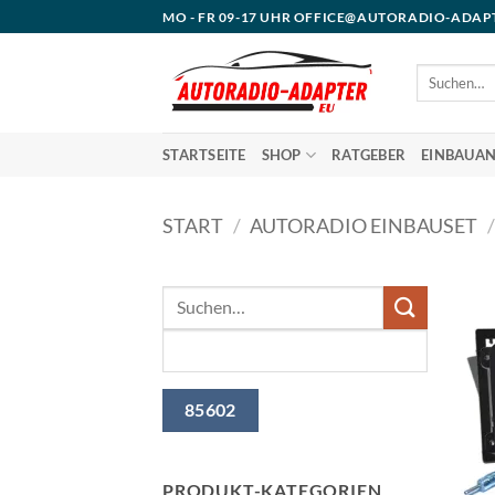
Zum
MO - FR 09-17 UHR OFFICE@AUTORADIO-ADAP
Inhalt
springen
Suchen
nach:
STARTSEITE
SHOP
RATGEBER
EINBAUAN
START
/
AUTORADIO EINBAUSET
/
PRODUKT-KATEGORIEN