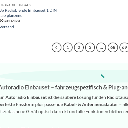
UTORADIO EINBAUSET
p Radioblende Einbauset 1 DIN
arz glänzend
99
inkl. MwST
Versand
1
2
3
…
68
69
🔧
Autoradio Einbauset – fahrzeugspezifisch & Plug-a
Ein
Autoradio Einbauset
ist die saubere Lösung für den Radiotaus
perfekte Passform plus passende
Kabel-
&
Antennenadapter
– al
sitzt das neue Gerät optisch korrekt und alle Funktionen bleiben e