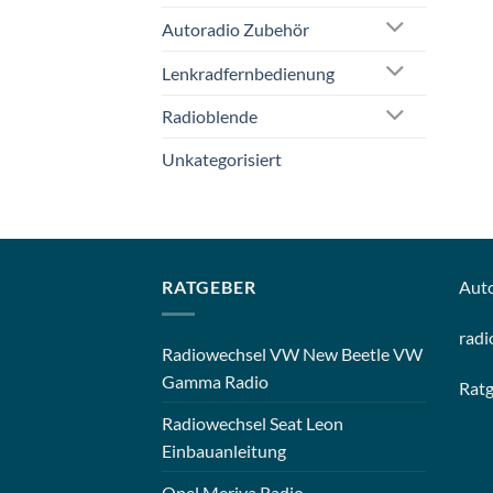
Autoradio Zubehör
Lenkradfernbedienung
Radioblende
Unkategorisiert
RATGEBER
Aut
radi
Radiowechsel VW New Beetle VW
Gamma Radio
Rat
Radiowechsel Seat Leon
Einbauanleitung
Opel Meriva Radio