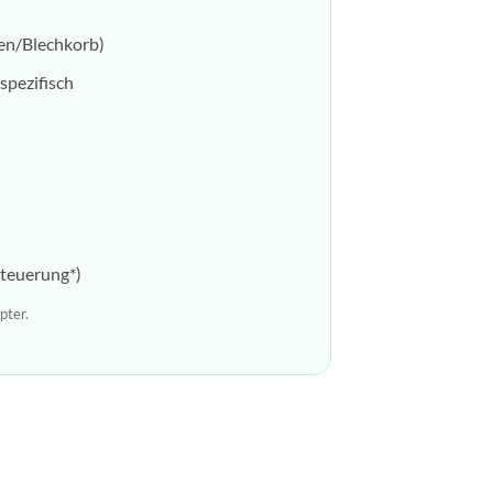
men/Blechkorb)
spezifisch
steuerung*)
pter.