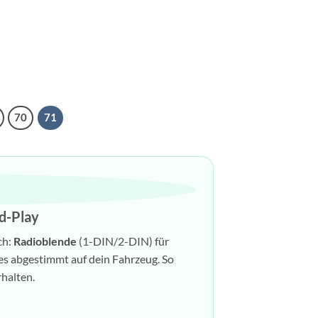
70
71
nd-Play
ch:
Radioblende
(1-DIN/2-DIN) für
les abgestimmt auf dein Fahrzeug. So
rhalten.