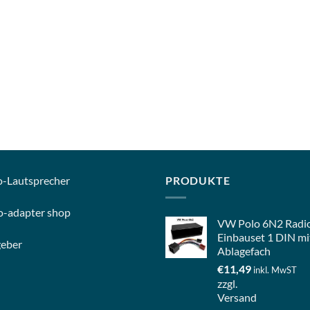
o-
Lautsprecher
PRODUKTE
o-
adapter shop
VW Polo 6N2 Radi
Einbauset 1 DIN mi
geber
Ablagefach
€
11,49
inkl. MwST
zzgl.
Versand