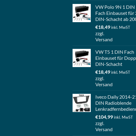
VW Polo 9N 1 DIN
Fach Einbauset für 
DIN-Schacht ab 20
€
18,49
inkl. MwST
zzgl.
Versand
VW T5 1 DIN Fach
Einbauset für Dopp
DIN-Schacht
€
18,49
inkl. MwST
zzgl.
Versand
Iveco Daily 2014-2
DIN Radioblende
Lenkradfernbedien
€
104,99
inkl. MwST
zzgl.
Versand