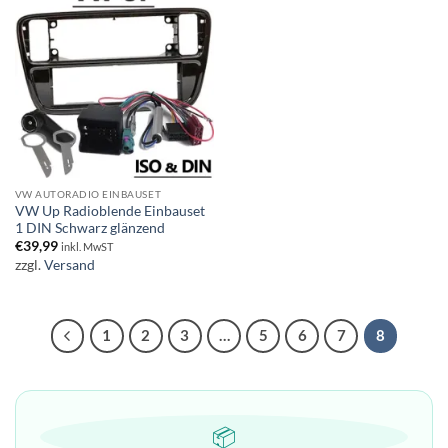
VW AUTORADIO EINBAUSET
VW Up Radioblende Einbauset
1 DIN Schwarz glänzend
€
39,99
inkl. MwST
zzgl.
Versand
1
2
3
…
5
6
7
8
📦