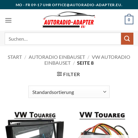
Zum
MO - FR 09-17 UHR OFFICE@AUTORADIO-ADAPTER.EU.
Inhalt
springen
0
Suchen
nach:
START
/
AUTORADIO EINBAUSET
/
VW AUTORADIO
EINBAUSET
/
SEITE 8
FILTER