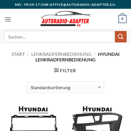
Zum
MO - FR 09-17 UHR OFFICE@AUTORADIO-ADAPTER.EU.
Inhalt
springen
0
Suchen
nach:
START
/
LENKRADFERNBEDIENUNG
/
HYUNDAI
LENKRADFERNBEDIENUNG
FILTER