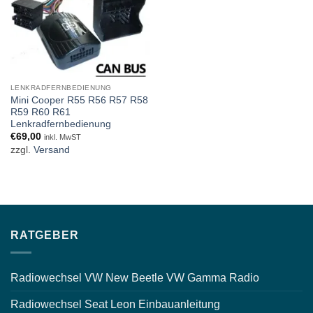
LENKRADFERNBEDIENUNG
Mini Cooper R55 R56 R57 R58
R59 R60 R61
Lenkradfernbedienung
€
69,00
inkl. MwST
zzgl.
Versand
RATGEBER
Radiowechsel VW New Beetle VW Gamma Radio
Radiowechsel Seat Leon Einbauanleitung