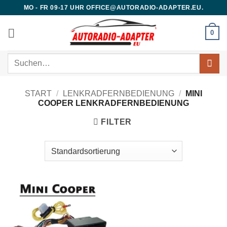
Zum
MO - FR 09-17 UHR OFFICE@AUTORADIO-ADAPTER.EU.
Inhalt
springen
0
Suchen
nach:
START
/
LENKRADFERNBEDIENUNG
/
MINI
COOPER LENKRADFERNBEDIENUNG
FILTER