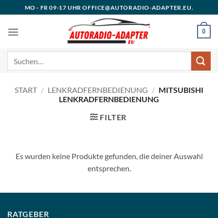
Zum
MO - FR 09-17 UHR OFFICE@AUTORADIO-ADAPTER.EU.
Inhalt
springen
0
Suchen
nach:
START
/
LENKRADFERNBEDIENUNG
/
MITSUBISHI
LENKRADFERNBEDIENUNG
FILTER
Es wurden keine Produkte gefunden, die deiner Auswahl
entsprechen.
RATGEBER