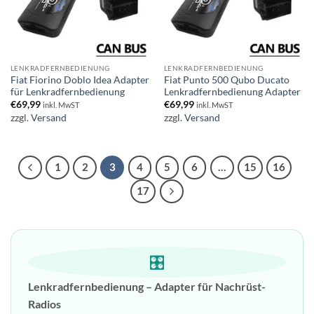
LENKRADFERNBEDIENUNG
LENKRADFERNBEDIENUNG
Fiat Fiorino Doblo Idea Adapter
Fiat Punto 500 Qubo Ducato
für Lenkradfernbedienung
Lenkradfernbedienung Adapter
€
69,99
€
69,99
inkl. MwST
inkl. MwST
zzgl.
Versand
zzgl.
Versand
1
2
3
4
5
6
…
15
16
17
🎛️
Lenkradfernbedienung – Adapter für Nachrüst-
Radios