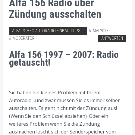
Alfa 156 Radio über
Zündung ausschalten
ABGELEGT IN:
ALFA ROMEO AUTORADIO EINBAU TIPPS
5. MAI 2013
AUTORADIO EINBAU TIPPS
MODERATOR
ANTWORTEN
Alfa 156 1997 – 2007: Radio
getauscht!
Sie haben ein kleines Problem mit Ihrem
Autoradio…und zwar müssen Sie es immer selber
ausschalten. Es geht nicht mit der Zündung aus!
(Wenn Sie den Schlüssel abziehen). Oder ein
weiteres Problem wenn Sie die Zündung
ausmachen löscht sich der Senderspeicher vom