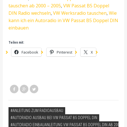
tauschen ab 2000 – 2005
,
VW Passat B5 Doppel
DIN Radio wechseln
,
VW Werksradio tauschen
,
Wie
kann ich ein Autoradio in VW Passat B5 Doppel DIN
einbauen
Teilen mit:
Facebook
Pinterest
X
VERSCHLAGWORTET
ANLEITUNG ZUM RADIOAUSBAU
AUTORADIO AUSBAU BEI VW PASSAT B5 DOPPEL DIN
AUTORADIO EINBAUANLEITUNG VW PASSAT B5 DOPPEL DIN AB 2000 - 2