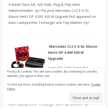
4-Kanal Class-AB, 420 Watt, Plug & Play ohne
Kabelschneiden. <p>The post Mercedes CLS E G GL
Klasse Hertz DP 4.300 420 W Upgrade first appeared on
Auto-Lautsprecher Testsieger und Top-Marken.</p>
Mercedes CLS E G GL Klasse
Hertz DP 4.400 500 W
Upgrade
Hertz DP 4.400 Endstufen-
Privacy & Cookies: This site uses cookies. By continuing to use this
Upgrade für Mercedes CLS, E-,
website, you agree to their use.
G- und GL-Klasse mit Quadlock.
To find out more, including how to control cookies, see here:
Cookie
4-Kanal Class-AB, 500 Watt, Plug & Play ohne
Policy
Kabelschneiden. <p>The post Mercedes CLS E G GL
Klasse Hertz DP 4.400 500 W Upgrade first appeared on
Auto-Lautsprecher Testsieger und Top-Marken.</p>