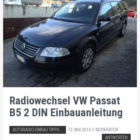
Radiowechsel VW Passat
B5 2 DIN Einbauanleitung
ABGELEGT IN:
AUTORADIO EINBAU TIPPS
15. MAI 2013
MODERATOR
VW AUTORADIO EINBAU TIPPS
ANTWORTEN