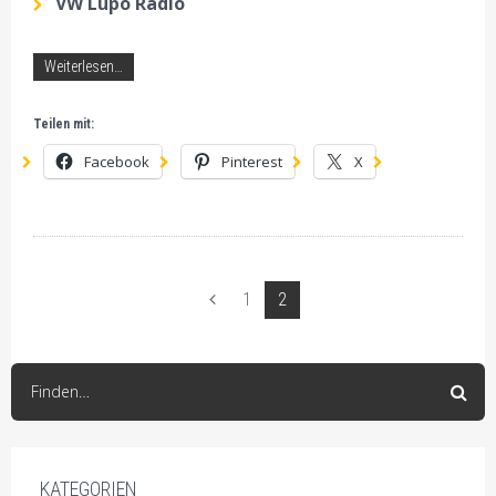
VW Lupo Radio
Weiterlesen…
Teilen mit:
Facebook
Pinterest
X
Seiten:
1
2
Vorherige
Finden…
KATEGORIEN