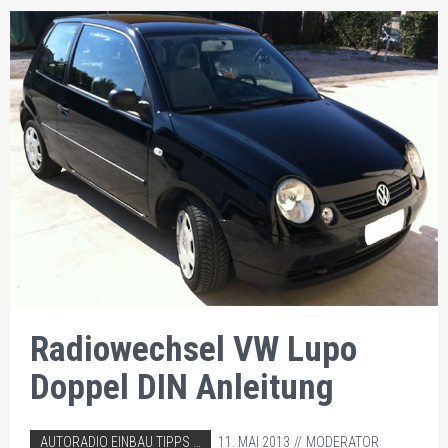
Radiowechsel VW Lupo
Doppel DIN Anleitung
ABGELEGT IN:
AUTORADIO EINBAU TIPPS
11. MAI 2013
MODERATOR