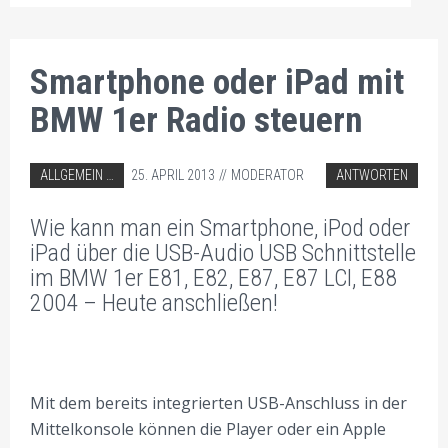
Smartphone oder iPad mit
BMW 1er Radio steuern
ABGELEGT IN:
ALLGEMEIN
25. APRIL 2013
MODERATOR
ANTWORTEN
AUTORADIO EINBAU TIPPS
Wie kann man ein Smartphone, iPod oder
BMW AUTORADIO EINBAU TIPPS
iPad über die USB-Audio USB Schnittstelle
im BMW 1er E81, E82, E87, E87 LCI, E88
2004 – Heute anschließen!
Mit dem bereits integrierten USB-Anschluss in der
Mittelkonsole können die Player oder ein Apple