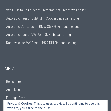
VW T5 Delta Radio gegen Fremdradio tauschen was passt
Autoradio Tausch BMW Mini Cooper Einbauanleitung
Autoradio Zündplus für BMW X5 E70 Einbauanleitung
Autoradio Tausch VW Polo 9N Einbauanleitung
Radiowechsel VW Passat B5 2 DIN Einbauanleitung
META
Registrieren
Anmelden
Eintrags-Feed
Privacy & Cookies: This site uses cookies. By continuing to use this
Kommentar-Feed
website, you agree to their use.