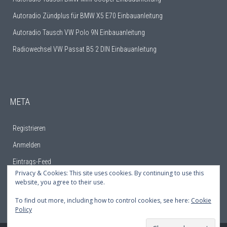
Autoradio Zündplus für BMW X5 E70 Einbauanleitung
Autoradio Tausch VW Polo 9N Einbauanleitung
Radiowechsel VW Passat B5 2 DIN Einbauanleitung
META
Registrieren
Anmelden
Eintrags-Feed
Privacy & Cookies: This site uses cookies. By continuing to use this
Kommentar-Feed
website, you agree to their use.
WordPress.org
To find out more, including how to control cookies, see here:
Cookie
Policy