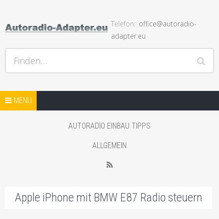
Telefon
office@autoradio-
adapter.eu
Hilfe bei Autoradios und der Installation und andere Hifi
Finden…
Probleme, Radio Einbauhilfe und Anleitungen
Springe zum Inhalt
AUTORADIO ADAPTER SHOP
MENÜ
STARTSEITE BLOG
AUTORADIO EINBAU TIPPS
SHOP MIT AUTO LAUTSPRECHER
ALLGEMEIN
WEITERER SHOP MIT ADAPTER
RSS
Apple iPhone mit BMW E87 Radio steuern