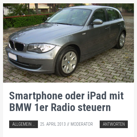
Smartphone oder iPad mit
BMW 1er Radio steuern
ABGELEGT IN:
ALLGEMEIN
25. APRIL 2013
MODERATOR
ANTWORTEN
AUTORADIO EINBAU TIPPS