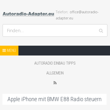
Telefon
office@autoradio-
adapter.eu
Hilfe bei Autoradios und der Installation und andere Hifi
Finden…
Probleme, Radio Einbauhilfe und Anleitungen
Springe zum Inhalt
AUTORADIO ADAPTER SHOP
MENÜ
STARTSEITE BLOG
AUTORADIO EINBAU TIPPS
SHOP MIT AUTO LAUTSPRECHER
ALLGEMEIN
WEITERER SHOP MIT ADAPTER
RSS
Apple iPhone mit BMW E88 Radio steuern