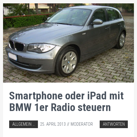
Smartphone oder iPad mit
BMW 1er Radio steuern
ABGELEGT IN:
ALLGEMEIN
25. APRIL 2013
MODERATOR
ANTWORTEN
AUTORADIO EINBAU TIPPS