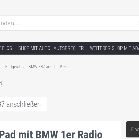
inden…
ion und andere Hifi Probleme, Radio Einbauhilfe und Anleitu
E BLOG
SHOP MIT AUTO LAUTSPRECHER
WEITERER SHOP MIT A
ile Endgeräte an BMW E87 anschließen
N
7 anschließen
Fin
Pad mit BMW 1er Radio