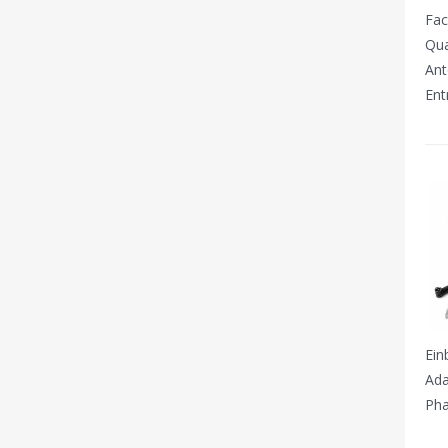
Fac
Qua
Ant
Ent
Ein
Ada
Pha