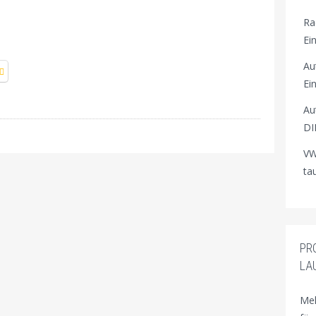
Ra
Ei
Au
Ei
Au
DI
VW
ta
PR
LA
Meh