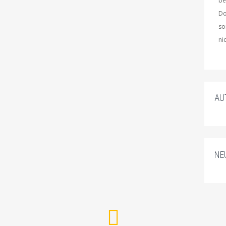
be
Do
so
ni
AU
NE