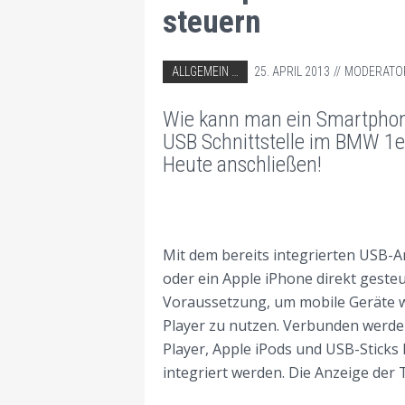
steuern
ABGELEGT IN:
ALLGEMEIN
25. APRIL 2013
MODERATO
AUTORADIO EINBAU TIPPS
Wie kann man ein Smartphone
BMW AUTORADIO EINBAU TIPPS
USB Schnittstelle im BMW 1er
Heute anschließen!
Mit dem bereits integrierten USB-A
oder ein Apple iPhone direkt geste
Voraussetzung, um mobile Geräte 
Player zu nutzen. Verbunden werde
Player, Apple iPods und USB-Stick
integriert werden. Die Anzeige der T