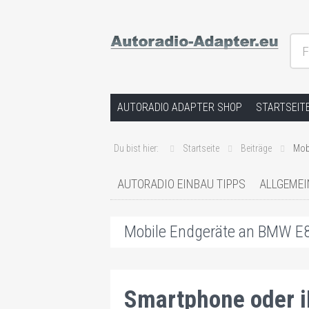
F
Hilfe bei Autoradios und der Installat
Springe zum Inhalt
AUTORADIO ADAPTER SHOP
STARTSEIT
Du bist hier:
Startseite
Beiträge
Mob
AUTORADIO EINBAU TIPPS
ALLGEMEI
Mobile Endgeräte an BMW E8
Smartphone oder i