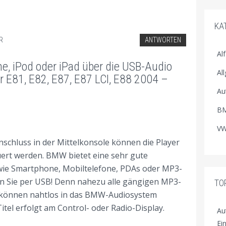
KA
R
ANTWORTEN
Al
, iPod oder iPad über die USB-Audio
Al
 E81, E82, E87, E87 LCI, E88 2004 –
Au
BM
VW
nschluss in der Mittelkonsole können die Player
uert werden. BMW bietet eine sehr gute
wie Smartphone, Mobiltelefone, PDAs oder MP3-
n Sie per USB! Denn nahezu alle gängigen MP3-
TO
s können nahtlos in das BMW-Audiosystem
itel erfolgt am Control- oder Radio-Display.
Au
Ei