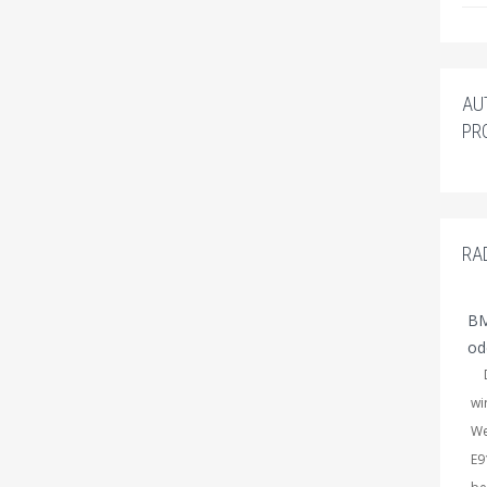
AU
PR
RA
BM
od
Du
wi
We
E9