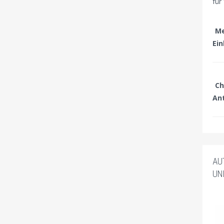
für
Me
Ei
Ch
An
AU
UN