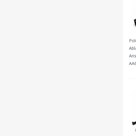
Pol
Abl
Ans
AA