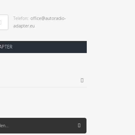
Telefon
office@autoradio-
adapter.eu
ngen
DAPTER
RSS
den…