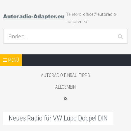
Telefon
office@autoradio-
adapter.eu
Hilfe bei Autoradios und der Installation und andere Hifi
Finden…
Probleme, Radio Einbauhilfe und Anleitungen
Springe zum Inhalt
AUTORADIO ADAPTER SHOP
MENÜ
STARTSEITE BLOG
AUTORADIO EINBAU TIPPS
SHOP MIT AUTO LAUTSPRECHER
ALLGEMEIN
WEITERER SHOP MIT ADAPTER
RSS
Neues Radio für VW Lupo Doppel DIN