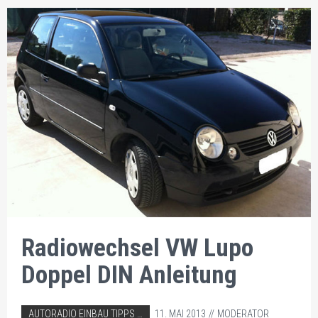
Radiowechsel VW Lupo
Doppel DIN Anleitung
ABGELEGT IN:
AUTORADIO EINBAU TIPPS
11. MAI 2013
MODERATOR