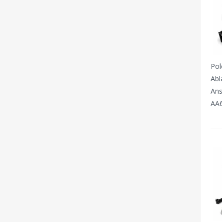
Pol
Abl
Ans
AA