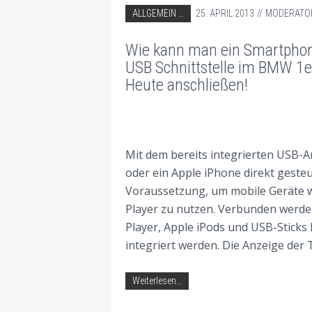
ABGELEGT IN:
ALLGEMEIN
25. APRIL 2013
MODERATO
AUTORADIO EINBAU TIPPS
Wie kann man ein Smartphone
BMW AUTORADIO EINBAU TIPPS
USB Schnittstelle im BMW 1er
Heute anschließen!
Mit dem bereits integrierten USB-A
oder ein Apple iPhone direkt geste
Voraussetzung, um mobile Geräte 
Player zu nutzen. Verbunden werde
Player, Apple iPods und USB-Stick
integriert werden. Die Anzeige der T
Weiterlesen…