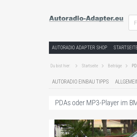
F
Hilfe bei Autoradios und der Installat
Springe zum Inhalt
AUTORADIO ADAPTER SHOP
STARTSEIT
Du bist hier:
Startseite
Beiträge
PD
AUTORADIO EINBAU TIPPS
ALLGEMEI
PDAs oder MP3-Player im B