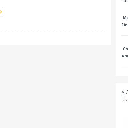
für
Me
Ei
Ch
An
AU
UN