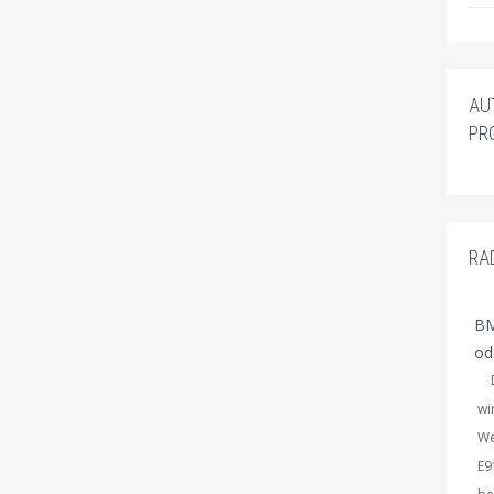
AU
PR
RA
BM
od
Du
wi
We
E9