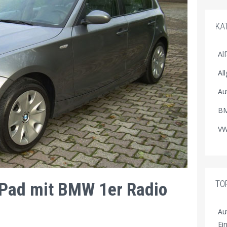
KA
Al
Al
Au
BM
VW
TO
Pad mit BMW 1er Radio
Au
Ei