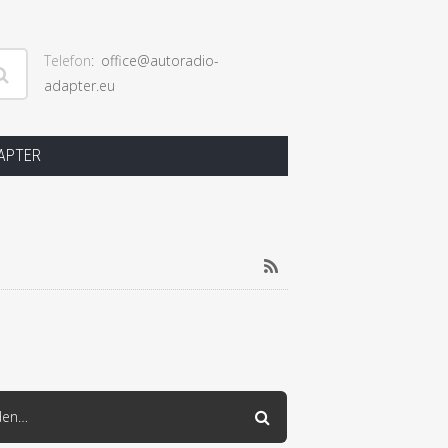
Telefon
office@autoradio-
adapter.eu
ngen
DAPTER
RSS
den…