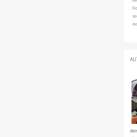
be
Do
so
ni
AU
den