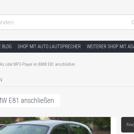
inden…
ion und andere Hifi Probleme, Radio Einbauhilfe und Anleitu
E BLOG
SHOP MIT AUTO LAUTSPRECHER
WEITERER SHOP MIT A
As oder MP3-Player im BMW E81 anschließen
N
MW E81 anschließen
Fin