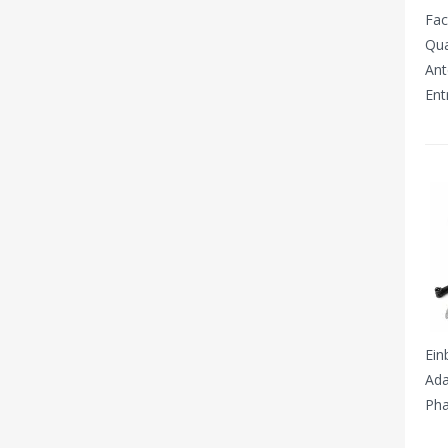
Fac
Qua
Ant
Ent
Ein
Ada
Pha