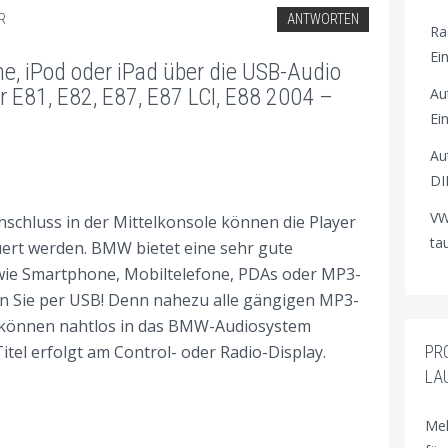
R
ANTWORTEN
Ra
Ei
, iPod oder iPad über die USB-Audio
 E81, E82, E87, E87 LCI, E88 2004 –
Au
Ei
Au
DI
VW
nschluss in der Mittelkonsole können die Player
ta
uert werden. BMW bietet eine sehr gute
wie Smartphone, Mobiltelefone, PDAs oder MP3-
n Sie per USB! Denn nahezu alle gängigen MP3-
s können nahtlos in das BMW-Audiosystem
PR
itel erfolgt am Control- oder Radio-Display.
LA
Meh