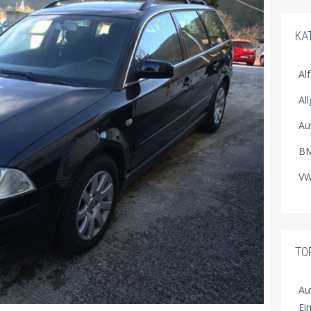
KA
Al
Al
Au
BM
VW
TO
Au
Ei