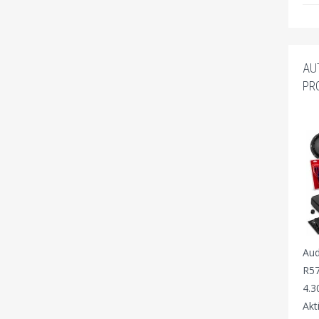
AU
PR
Aud
R57
4.3
Akt