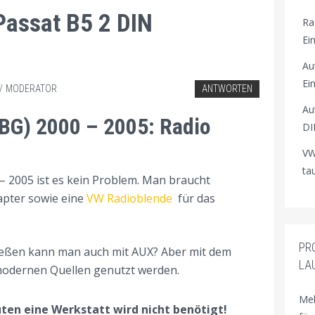
assat B5 2 DIN
Ra
Ei
Au
Ei
MODERATOR
ANTWORTEN
Au
BG) 2000 – 2005: Radio
DI
VW
ta
 2005 ist es kein Problem. Man braucht
apter sowie eine
VW Radioblende
für das
PR
ießen kann man auch mit AUX? Aber mit dem
LA
modernen Quellen genutzt werden.
Meh
nuten eine Werkstatt wird nicht benötigt!