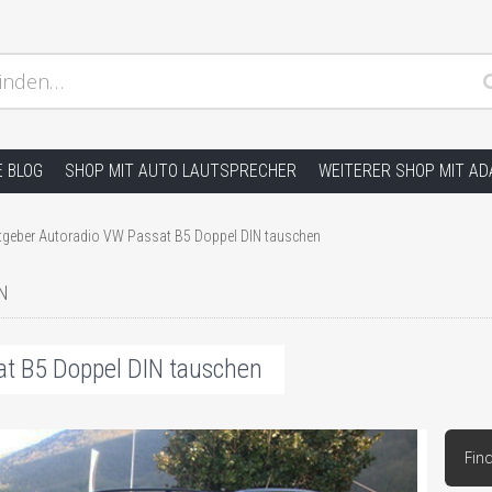
inden…
ion und andere Hifi Probleme, Radio Einbauhilfe und Anleitu
E BLOG
SHOP MIT AUTO LAUTSPRECHER
WEITERER SHOP MIT A
tgeber Autoradio VW Passat B5 Doppel DIN tauschen
N
at B5 Doppel DIN tauschen
Fin