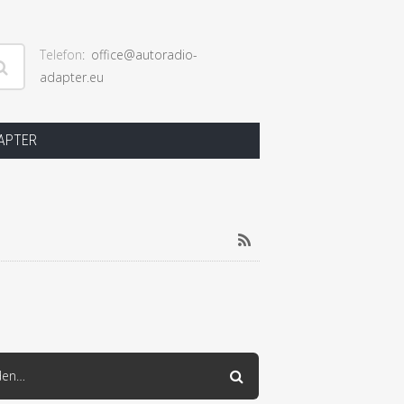
Telefon
office@autoradio-
adapter.eu
ngen
DAPTER
RSS
den…