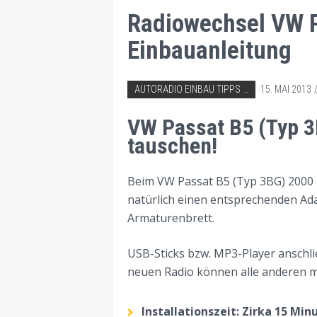
Radiowechsel VW P
Einbauanleitung
ABGELEGT IN:
AUTORADIO EINBAU TIPPS
15. MAI 2013
VW AUTORADIO EINBAU TIPPS
VW Passat B5 (Typ 3
tauschen!
Beim VW Passat B5 (Typ 3BG) 2000 –
natürlich einen entsprechenden Ad
Armaturenbrett.
USB-Sticks bzw. MP3-Player anschl
neuen Radio können alle anderen 
Installationszeit: Zirka 15 Mi