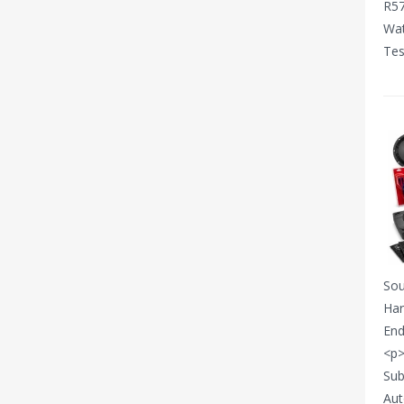
R57
Wat
Tes
Sou
Har
End
<p>
Sub
Aut