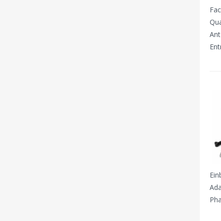
Fac
Qua
Ant
Ent
Ein
Ada
Pha