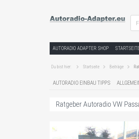
F
Hilfe bei Autoradios und der Installat
Springe zum Inhalt
AUTORADIO ADAPTER SHOP
STARTSEIT
Du bist hier:
Startseite
Beiträge
Ra
AUTORADIO EINBAU TIPPS
ALLGEMEI
Ratgeber Autoradio VW Pass