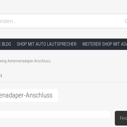
inden…
ion und andere Hifi Probleme, Radio Einbauhilfe und Anleitu
E BLOG
SHOP MIT AUTO LAUTSPRECHER
WEITERER SHOP MIT A
wing Antennenadaper-Anschluss
N
enadaper-Anschluss
Fin