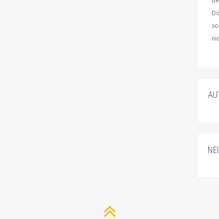
be
Do
so
ni
AU
NE