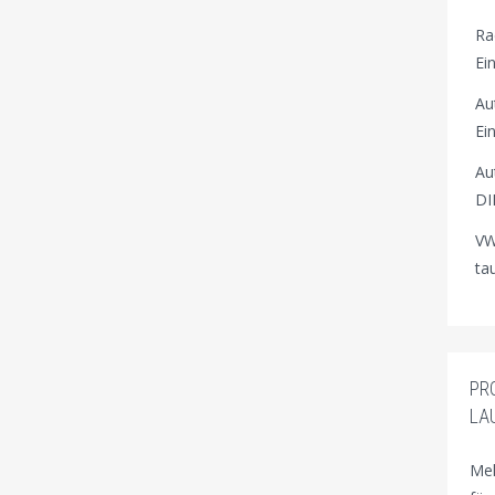
Ra
Ei
Au
Ei
Au
DI
VW
ta
PR
LA
Meh