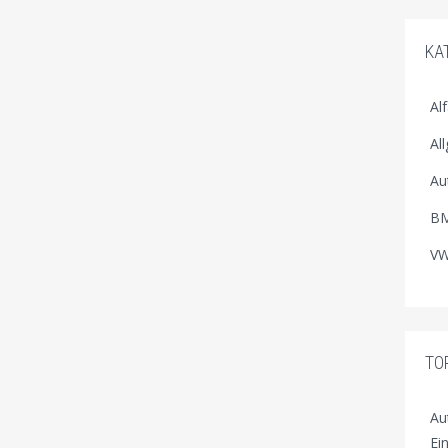
KA
Al
Al
Au
BM
VW
TO
Au
Ei