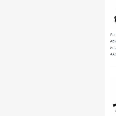
Pol
Abl
Ans
AA