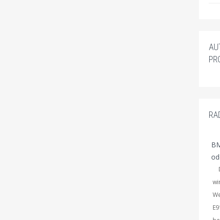
AU
PR
RA
BM
od
Du
wi
We
E9