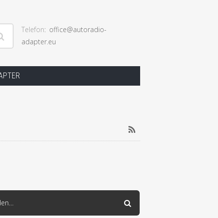
Telefon
office@autoradio-
adapter.eu
ngen
DAPTER
RSS
den…