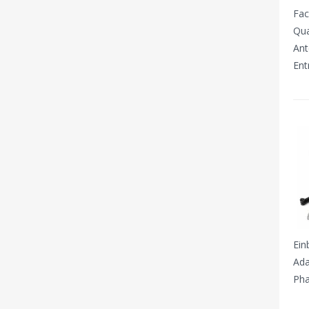
Fac
Qua
Ant
Ent
Ein
Ada
Pha