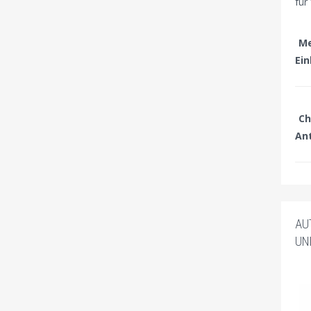
für
Me
Ei
Ch
An
AU
UN