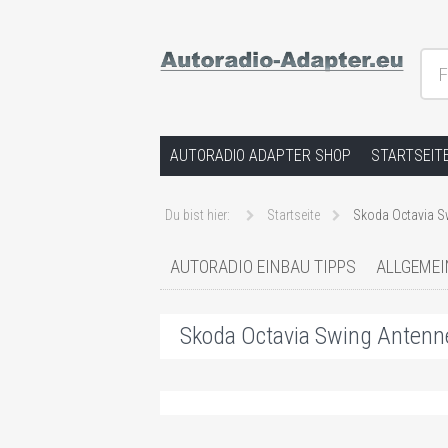
F
Hilfe bei Autoradios und der Installat
Springe zum Inhalt
AUTORADIO ADAPTER SHOP
STARTSEIT
Du bist hier:
Startseite
Skoda Octavia S
AUTORADIO EINBAU TIPPS
ALLGEMEI
Skoda Octavia Swing Antenn