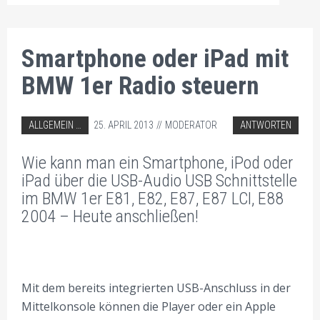
Smartphone oder iPad mit
BMW 1er Radio steuern
ABGELEGT IN:
ALLGEMEIN
25. APRIL 2013
MODERATOR
ANTWORTEN
AUTORADIO EINBAU TIPPS
Wie kann man ein Smartphone, iPod oder
BMW AUTORADIO EINBAU TIPPS
iPad über die USB-Audio USB Schnittstelle
im BMW 1er E81, E82, E87, E87 LCI, E88
2004 – Heute anschließen!
Mit dem bereits integrierten USB-Anschluss in der
Mittelkonsole können die Player oder ein Apple