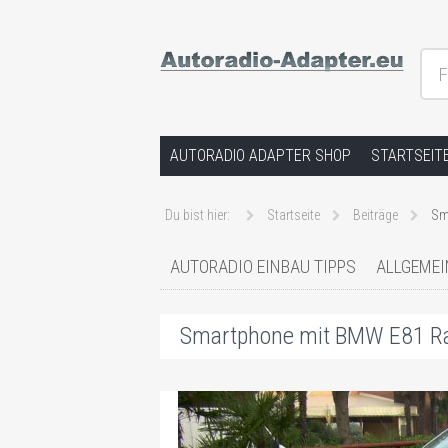
F
Hilfe bei Autoradios und der Installat
Springe zum Inhalt
AUTORADIO ADAPTER SHOP
STARTSEIT
Du bist hier:
Startseite
Beiträge
Sm
AUTORADIO EINBAU TIPPS
ALLGEMEI
Smartphone mit BMW E81 Ra