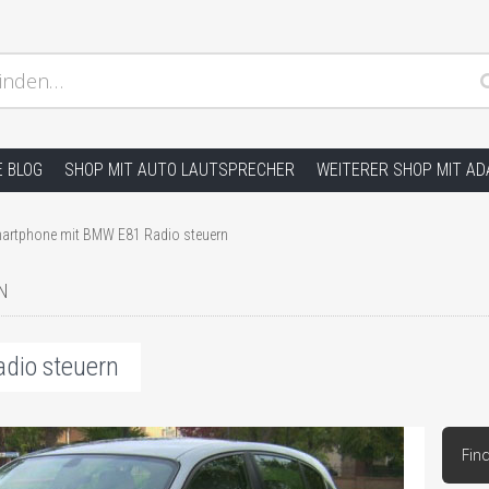
inden…
ion und andere Hifi Probleme, Radio Einbauhilfe und Anleitu
E BLOG
SHOP MIT AUTO LAUTSPRECHER
WEITERER SHOP MIT A
artphone mit BMW E81 Radio steuern
N
dio steuern
Fin