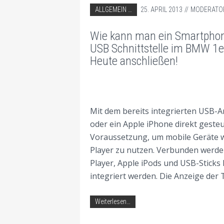
ABGELEGT IN:
ALLGEMEIN
25. APRIL 2013
MODERATO
AUTORADIO EINBAU TIPPS
Wie kann man ein Smartphone
BMW AUTORADIO EINBAU TIPPS
USB Schnittstelle im BMW 1er
Heute anschließen!
Mit dem bereits integrierten USB-A
oder ein Apple iPhone direkt geste
Voraussetzung, um mobile Geräte 
Player zu nutzen. Verbunden werde
Player, Apple iPods und USB-Stick
integriert werden. Die Anzeige der T
Weiterlesen…