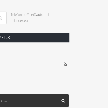
Telefon
office@autoradio-
adapter.eu
ngen
DAPTER
RSS
den…