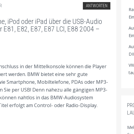
R
ANTWORTEN
Ra
Ei
, iPod oder iPad über die USB-Audio
 E81, E82, E87, E87 LCI, E88 2004 –
Au
Ei
Au
DI
VW
nschluss in der Mittelkonsole können die Player
ta
uert werden. BMW bietet eine sehr gute
wie Smartphone, Mobiltelefone, PDAs oder MP3-
n Sie per USB! Denn nahezu alle gängigen MP3-
s können nahtlos in das BMW-Audiosystem
PR
itel erfolgt am Control- oder Radio-Display.
LA
Meh