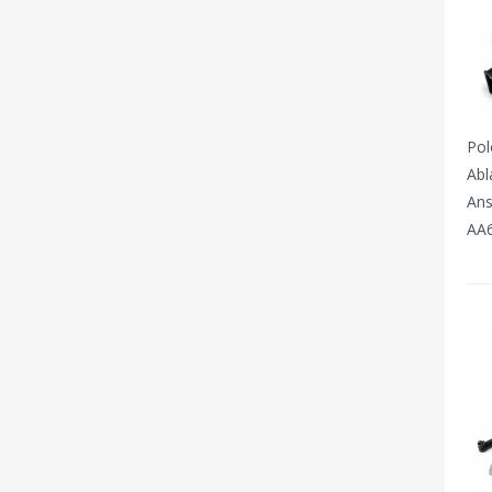
Pol
Abl
Ans
AA