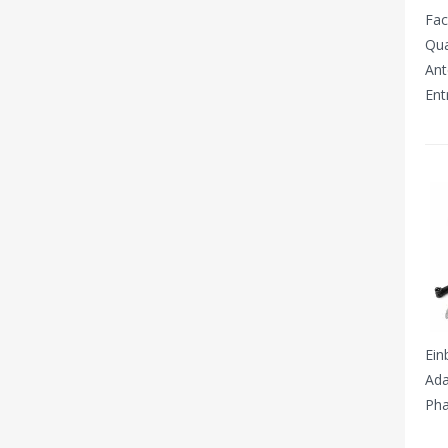
Fac
Qua
Ant
Ent
Ein
Ada
Pha