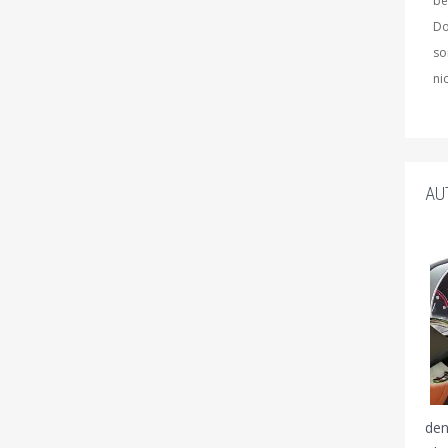
be
Do
so
ni
AU
den