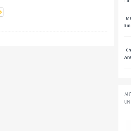
für
Me
Ei
Ch
An
AU
UN