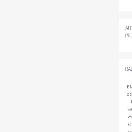
AU
PR
RA
BM
od
Du
wi
We
E9