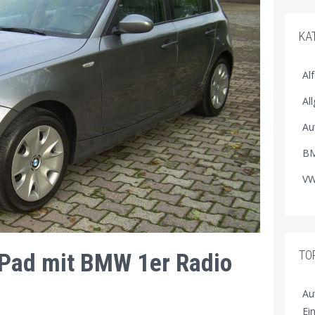
KA
Al
Al
Au
BM
VW
TO
Pad mit BMW 1er Radio
Au
Ei