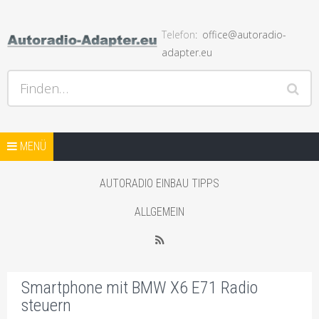
Telefon
office@autoradio-
adapter.eu
Hilfe bei Autoradios und der Installation und andere Hifi
Finden…
Probleme, Radio Einbauhilfe und Anleitungen
Springe zum Inhalt
AUTORADIO ADAPTER SHOP
MENÜ
STARTSEITE BLOG
AUTORADIO EINBAU TIPPS
SHOP MIT AUTO LAUTSPRECHER
ALLGEMEIN
WEITERER SHOP MIT ADAPTER
RSS
Smartphone mit BMW X6 E71 Radio
steuern