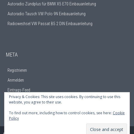
Autoradio Zündplus für BMW X5 E70 Einbauanleitung
Autoradio Tausch VW Polo 9N Einbauanleitung
Radiowechsel VW Passat B5 2 DIN Einbauanleitung
META
Registrieren
Anmelden
Eintrags-Feed
Privacy & Cookies: This site uses cookies. By continuing to use this
Kommentar-Feed
website, you agree to their use.
WordPress.org
To find out more, including how to control cookies, see here:
Cookie
Policy
© 2015 Theme Hamburg. A WordPress theme by
MarketPress
.