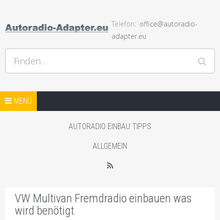
Telefon
office@autoradio-
adapter.eu
Hilfe bei Autoradios und der Installation und andere Hifi
Finden…
Probleme, Radio Einbauhilfe und Anleitungen
Springe zum Inhalt
AUTORADIO ADAPTER SHOP
MENÜ
STARTSEITE BLOG
AUTORADIO EINBAU TIPPS
SHOP MIT AUTO LAUTSPRECHER
ALLGEMEIN
WEITERER SHOP MIT ADAPTER
RSS
VW Multivan Fremdradio einbauen was
wird benötigt