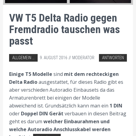
VW T5 Delta Radio gegen
Fremdradio tauschen was
passt
ABGELEGT IN:
ALLGEMEIN
9. AUGUST 2016
MODERATOR
ANTWORTEN
AUTORADIO EINBAU TIPPS
VW AUTORADIO EINBAU TIPPS
Einige T5 Modelle
sind
mit dem rechteckigen
Delta Radio
ausgestattet, für dieses Radio gibt es
aber verschieden Autoradio Einbausets da das
Armaturenbrett bei einigen der Modelle
abweichend ist. Grundsätzlich kann man ein
1 DIN
oder
Doppel DIN Gerät
verbauen in diesen Beitrag
geht es darum
welcher Einbaurahmen und
welche Autoradio Anschlusskabel werden