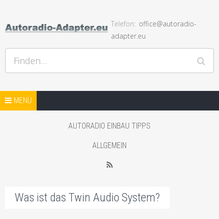
Telefon
office@autoradio-
adapter.eu
Hilfe bei Autoradios und der Installation und andere Hifi
Finden…
Probleme, Radio Einbauhilfe und Anleitungen
Springe zum Inhalt
AUTORADIO ADAPTER SHOP
MENÜ
STARTSEITE BLOG
AUTORADIO EINBAU TIPPS
SHOP MIT AUTO LAUTSPRECHER
ALLGEMEIN
WEITERER SHOP MIT ADAPTER
RSS
Was ist das Twin Audio System?