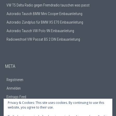
VW T5 Delta Radio gegen Fremdradio tauschen was passt
Autoradio Tausch BMW Mini Cooper Einbauanleitung
Autoradio Zündplus für BMW X5 E70 Einbauanleitung
Autoradio Tausch VW Polo 9N Einbauanleitung
Radiowechsel VW Passat B5 2 DIN Einbauanleitung
META
Registrieren
Anmelden
Eintrags-Feed
Privacy & Cookies: This site uses cookies. By continuing to use this
Kommentar-Feed
website, you agree to their use.
WordPress.org