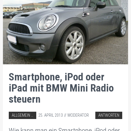
Smartphone, iPod oder
iPad mit BMW Mini Radio
steuern
ABGELEGT IN:
ALLGEMEIN
25. APRIL 2013
MODERATOR
ANTWORTEN
AUTORADIO EINBAU TIPPS
Wie kann man ein Smartphone, iPod oder
BMW AUTORADIO EINBAU TIPPS