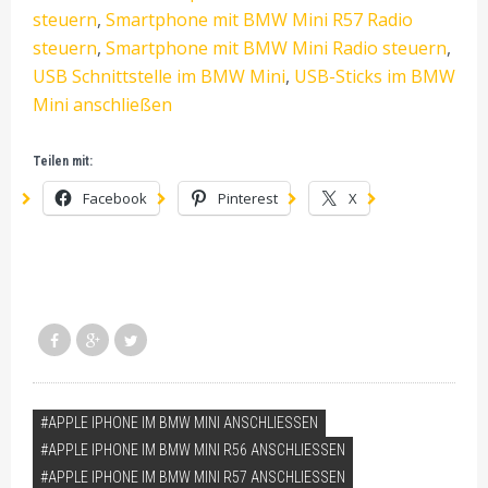
steuern
,
Smartphone mit BMW Mini R57 Radio
steuern
,
Smartphone mit BMW Mini Radio steuern
,
USB Schnittstelle im BMW Mini
,
USB-Sticks im BMW
Mini anschließen
Teilen mit:
Facebook
Pinterest
X
VERSCHLAGWORTET
APPLE IPHONE IM BMW MINI ANSCHLIESSEN
APPLE IPHONE IM BMW MINI R56 ANSCHLIESSEN
APPLE IPHONE IM BMW MINI R57 ANSCHLIESSEN