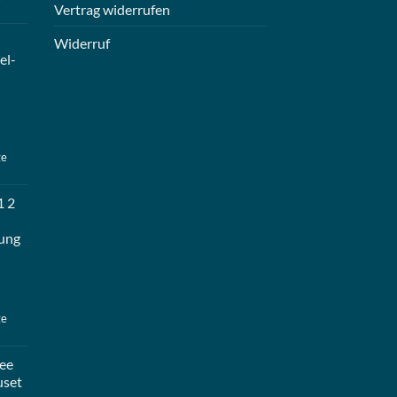
Vertrag widerrufen
Widerruf
el-
ge
1 2
ung
ge
ee
uset