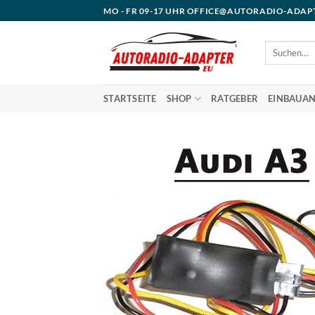
Zum
MO - FR 09-17 UHR OFFICE@AUTORADIO-ADAP
Inhalt
springen
Suchen
nach:
STARTSEITE
SHOP
RATGEBER
EINBAUAN