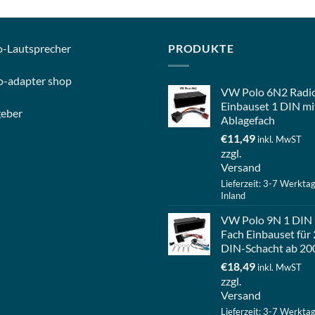
o-
Lautsprecher
PRODUKTE
o-
adapter shop
VW Polo 6N2 Radi
Einbauset 1 DIN mi
geber
Ablagefach
€
11,49
inkl. MwST
zzgl.
Versand
Lieferzeit: 3-7 Werkta
Inland
VW Polo 9N 1 DIN
Fach Einbauset für 
DIN-Schacht ab 20
€
18,49
inkl. MwST
zzgl.
Versand
Lieferzeit: 3-7 Werkta