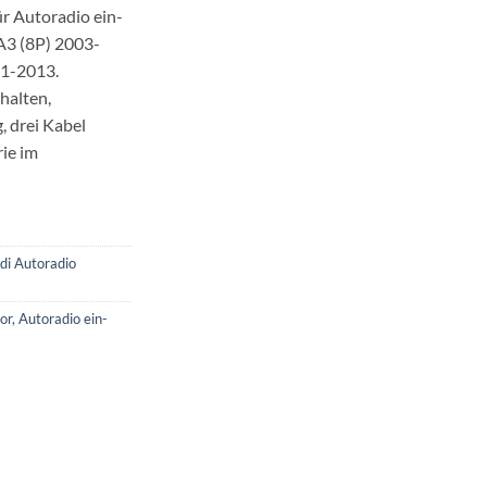
r Autoradio ein-
A3 (8P) 2003-
01-2013.
halten,
, drei Kabel
rie im
di Autoradio
or
,
Autoradio ein-