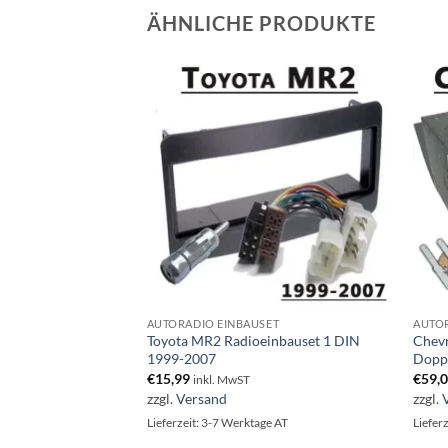
ÄHNLICHE PRODUKTE
ET
AUTORADIO EINBAUSET
AUTOR
oradio Einbauset 1
Toyota MR2 Radioeinbauset 1 DIN
Chevr
1999-2007
Dopp
€
15,99
€
59,
inkl. MwST
zzgl.
Versand
zzgl.
ge AT
Lieferzeit: 3-7 Werktage AT
Liefer