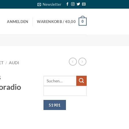
Newsletter
0
ANMELDEN
WARENKORB /
€
0,00
ET
/
AUDI
s
oradio