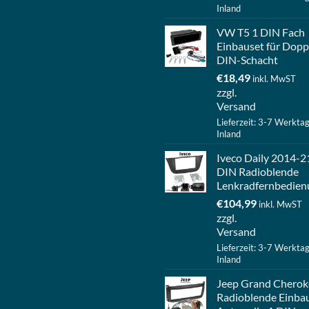
Inland
VW T5 1 DIN Fach
Einbauset für Dopp
DIN-Schacht
€
18,49
inkl. MwST
zzgl.
Versand
Lieferzeit: 3-7 Werkta
Inland
Iveco Daily 2014-2
DIN Radioblende
Lenkradfernbedien
€
104,99
inkl. MwST
zzgl.
Versand
Lieferzeit: 3-7 Werkta
Inland
Jeep Grand Cherok
Radioblende Einba