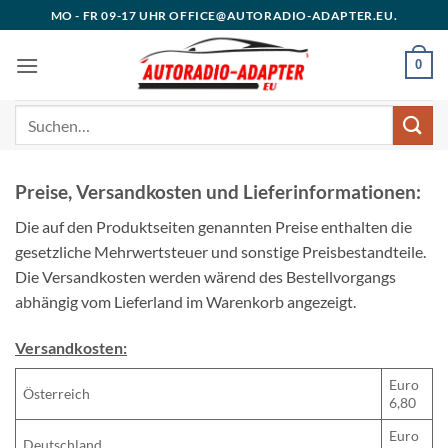
Zum
MO - FR 09-17 UHR OFFICE@AUTORADIO-ADAPTER.EU.
Inhalt
springen
0
Suchen
nach:
Preise, Versandkosten und Lieferinformationen:
Die auf den Produktseiten genannten Preise enthalten die
gesetzliche Mehrwertsteuer und sonstige Preisbestandteile.
Die Versandkosten werden wärend des Bestellvorgangs
abhängig vom Lieferland im Warenkorb angezeigt.
Versandkosten:
Euro
Österreich
6,80
Euro
Deutschland