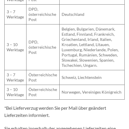
DPD,
3 – 7
österreichische
Deutschland
Werktage
Post
Belgien, Bulgarien, Dänemark,
Estland, Finnland, Frankreich,
Griechenland, Irland, Italien,
DPD,
3 – 10
Kroatien, Lettland, Litauen,
österreichische
Werktage
Luxemburg, Niederlande, Polen,
Post
Portugal, Rumänien, Schweden,
Slowakei, Slowenien, Spanien,
Tschechien, Ungarn.
3 – 7
Österreichische
Schweiz, Liechtenstein
Werktage
Post
3 – 10
Österreichische
Norwegen, Vereiniges Königreich
Werktage
Post
*Bei Lieferverzug werden Sie per Mail über geändert
Lieferzeiten informiert.
Sie erhalten innerhalb der angegebenen Lieferzeiten eine