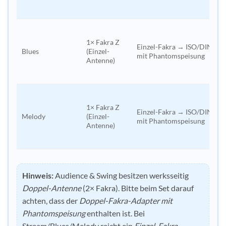
1× Fakra Z
Einzel-Fakra → ISO/DIN
Blues
(Einzel-
mit Phantomspeisung
Antenne)
1× Fakra Z
Einzel-Fakra → ISO/DIN
Melody
(Einzel-
mit Phantomspeisung
Antenne)
Hinweis:
Audience & Swing besitzen werksseitig
Doppel-Antenne
(2× Fakra). Bitte beim Set darauf
achten, dass der
Doppel-Fakra-Adapter mit
Phantomspeisung
enthalten ist. Bei
Stream/Blues/Melody reicht ein
Einzel-Fakra-