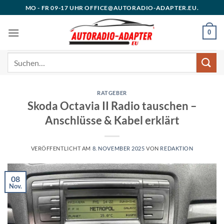
Zum
MO - FR 09-17 UHR OFFICE@AUTORADIO-ADAPTER.EU.
Inhalt
springen
0
Suchen
nach:
RATGEBER
Skoda Octavia II Radio tauschen –
Anschlüsse & Kabel erklärt
VERÖFFENTLICHT AM
8. NOVEMBER 2025
VON
REDAKTION
08
Nov.