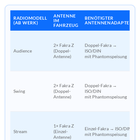
ANTENNE
RADIOMODELL
BENÖTIGTER
IM
(AB WERK)
ANTENNENADAPTER
FAHRZEUG
2× Fakra Z
Doppel-Fakra →
Audience
(Doppel-
ISO/DIN
Antenne)
mit Phantomspeisung
2× Fakra Z
Doppel-Fakra →
Swing
(Doppel-
ISO/DIN
Antenne)
mit Phantomspeisung
1× Fakra Z
Einzel-Fakra → ISO/DIN
Stream
(Einzel-
mit Phantomspeisung
Antenne)