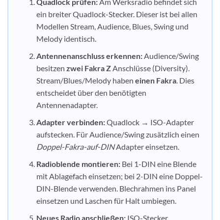
Quadlock prüfen:
Am Werksradio befindet sich
ein breiter Quadlock-Stecker. Dieser ist bei allen
Modellen Stream, Audience, Blues, Swing und
Melody identisch.
Antennenanschluss erkennen:
Audience/Swing
besitzen
zwei Fakra Z
Anschlüsse (Diversity).
Stream/Blues/Melody haben
einen Fakra
. Dies
entscheidet über den benötigten
Antennenadapter.
Adapter verbinden:
Quadlock → ISO-Adapter
aufstecken. Für Audience/Swing zusätzlich einen
Doppel-Fakra-auf-DIN
Adapter einsetzen.
Radioblende montieren:
Bei 1-DIN eine Blende
mit Ablagefach einsetzen; bei 2-DIN eine Doppel-
DIN-Blende verwenden. Blechrahmen ins Panel
einsetzen und Laschen für Halt umbiegen.
Neues Radio anschließen:
ISO-Stecker