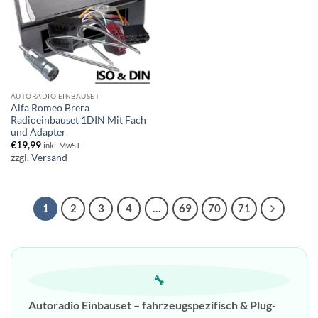
AUTORADIO EINBAUSET
Alfa Romeo Brera
Radioeinbauset 1DIN Mit Fach
und Adapter
€
19,99
inkl. MwST
zzgl.
Versand
1
2
3
4
…
69
70
71
🔧
Autoradio Einbauset – fahrzeugspezifisch & Plug-