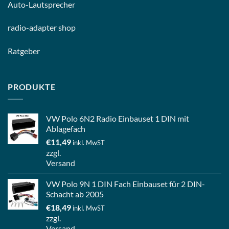
Auto-
Lautsprecher
radio-
adapter shop
Ratgeber
PRODUKTE
VW Polo 6N2 Radio Einbauset 1 DIN mit
Ablagefach
€
11,49
inkl. MwST
zzgl.
Versand
VW Polo 9N 1 DIN Fach Einbauset für 2 DIN-
Schacht ab 2005
€
18,49
inkl. MwST
zzgl.
Versand