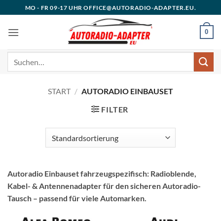
Zum
MO - FR 09-17 UHR OFFICE@AUTORADIO-ADAPTER.EU.
Inhalt
springen
0
Suchen
nach:
START
/
AUTORADIO EINBAUSET
FILTER
Autoradio Einbauset fahrzeugspezifisch: Radioblende,
Kabel- & Antennenadapter für den sicheren Autoradio-
Tausch – passend für viele Automarken.