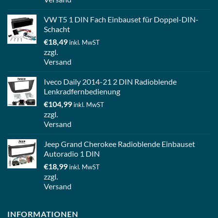
VW T5 1 DIN Fach Einbauset für Doppel-DIN-
Schacht
€
18,49
inkl. MwST
zzgl.
Versand
Iveco Daily 2014-21 2 DIN Radioblende
Lenkradfernbedienung
€
104,99
inkl. MwST
zzgl.
Versand
Jeep Grand Cherokee Radioblende Einbauset
Autoradio 1 DIN
€
18,99
inkl. MwST
zzgl.
Versand
INFORMATIONEN