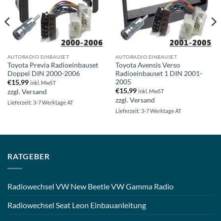
AUTORADIO EINBAUSET
AUTORADIO EINBAUSET
Toyota Previa Radioeinbauset
Toyota Avensis Verso
Doppel DIN 2000-2006
Radioeinbauset 1 DIN 2001-
2005
€
15,99
inkl. MwST
€
15,99
zzgl.
Versand
inkl. MwST
zzgl.
Versand
Lieferzeit: 3-7 Werktage AT
Lieferzeit: 3-7 Werktage AT
RATGEBER
Radiowechsel VW New Beetle VW Gamma Radio
Radiowechsel Seat Leon Einbauanleitung