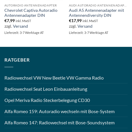
AUTORADIO ANTENNENADAPTER
AUDI AUTORADIO ANTENNENADAPTER
Chevrolet Captiva Autoradio
Audi A5 Antennenadapter mit
Antennenadapter DIN
Antennendiversity DIN
€
7,99
€
17,99
inkl. MwST
inkl. MwST
zzgl.
Versand
zzgl.
Versand
Lieferzeit: 3-7 Werktage AT
Lieferzeit: 3-7 Werktage AT
RATGEBER
Radiowechsel VW New Beetle VW Gamma Radio
Radiowechsel Seat Leon Einbauanleitung
Opel Meriva Radio Steckerbelegung CD30
Alfa Romeo 159: Autoradio wechseln mit Bose-System
Alfa Romeo 147: Radiowechsel mit Bose-Soundsystem