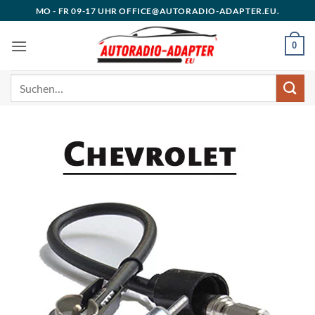
Zum
MO - FR 09-17 UHR OFFICE@AUTORADIO-ADAPTER.EU.
Inhalt
springen
0
Suchen
nach: