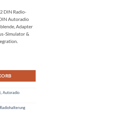
 2 DIN Radio-
-DIN Autoradio
blende, Adapter
s-Simulator &
egration.
 DIN Radio- Antennenadapter Menge
KORB
t
,
Autoradio
 Radiohalterung