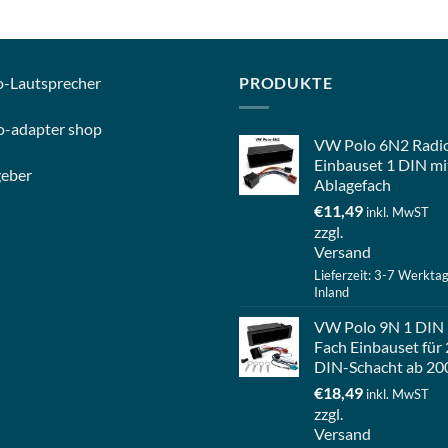
o-
Lautsprecher
PRODUKTE
o-
adapter shop
VW Polo 6N2 Radi
Einbauset 1 DIN mi
geber
Ablagefach
€
11,49
inkl. MwST
zzgl.
Versand
Lieferzeit: 3-7 Werkta
Inland
VW Polo 9N 1 DIN
Fach Einbauset für 
DIN-Schacht ab 20
€
18,49
inkl. MwST
zzgl.
Versand