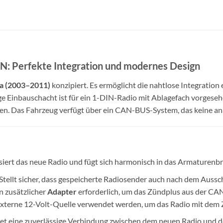
DIN: Perfekte Integration und modernes Design
ea (2003–2011)
konzipiert. Es ermöglicht die nahtlose Integration
ge Einbauschacht ist für ein 1-DIN-Radio mit Ablagefach vorgeseh
n. Das Fahrzeug verfügt über ein CAN-BUS-System, das keine anal
siert das neue Radio und fügt sich harmonisch in das Armaturenbre
Stellt sicher, dass gespeicherte Radiosender auch nach dem Aussch
n zusätzlicher
Adapter
erforderlich, um das Zündplus aus der CAN
externe 12-Volt-Quelle verwendet werden, um das Radio mit dem Z
et eine zuverlässige Verbindung zwischen dem neuen Radio und 