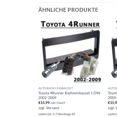
ÄHNLICHE PRODUKTE
ET
AUTORADIO EINBAUSET
AUTOR
toradio Einbauset 1
Toyota 4Runner Radioeinbauset 1 DIN
Toyot
2002-2009
2005
€
15,99
€
15,
inkl. MwST
zzgl.
Versand
zzgl.
ge AT
Lieferzeit: 3-7 Werktage AT
Liefer