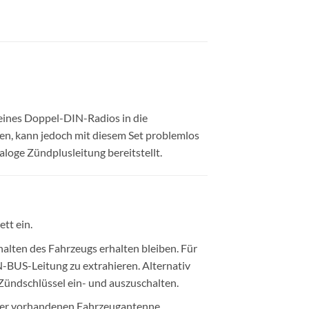
 eines Doppel-DIN-Radios in die
en, kann jedoch mit diesem Set problemlos
oge Zündplusleitung bereitstellt.
tt ein.
alten des Fahrzeugs erhalten bleiben. Für
-BUS-Leitung zu extrahieren. Alternativ
ündschlüssel ein- und auszuschalten.
der vorhandenen Fahrzeugantenne.