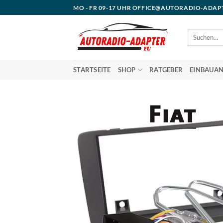
Zum
MO - FR 09-17 UHR OFFICE@AUTORADIO-ADAP
Inhalt
springen
Suchen
nach:
STARTSEITE
SHOP
RATGEBER
EINBAUAN