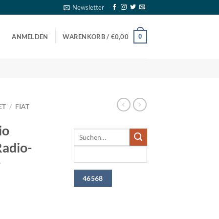
Newsletter
0
ANMELDEN
WARENKORB /
€
0,00
ET
/
FIAT
io
Radio-
r