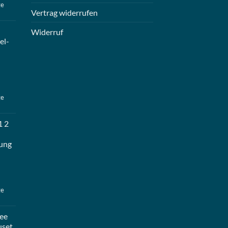
ge
Vertrag widerrufen
Widerruf
el-
ge
1 2
ung
ge
ee
uset