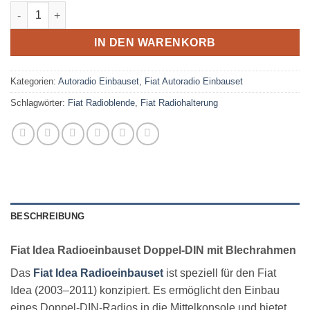
Fiat Idea Radioeinbauset Doppel DIN mit Blechrahmen Menge
IN DEN WARENKORB
Kategorien:
Autoradio Einbauset
,
Fiat Autoradio Einbauset
Schlagwörter:
Fiat Radioblende
,
Fiat Radiohalterung
BESCHREIBUNG
Fiat Idea Radioeinbauset Doppel-DIN mit Blechrahmen
Das
Fiat Idea Radioeinbauset
ist speziell für den Fiat
Idea (2003–2011) konzipiert. Es ermöglicht den Einbau
eines Doppel-DIN-Radios in die Mittelkonsole und bietet