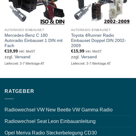
AUTORADIO EINBAUSET
AUTORADIO EINBAUSET
Mercedes-Benz C 180
Toyota 4Runner Radio
Autoradio Einbauset 1 DIN mit
Einbauset Doppel DIN 2002-
Fach
2009
€
19,99
€
15,99
inkl. MwST
inkl. MwST
zzgl.
Versand
zzgl.
Versand
Lieferzeit: 3-7 Werktage AT
Lieferzeit: 3-7 Werktage AT
RATGEBER
Radiowechsel VW New Beetle VW Gamma Radio
Radiowechsel Seat Leon Einbauanleitung
Opel Meriva Radio Steckerbelegung CD30