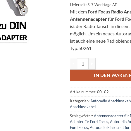
Lieferzeit: 3-7 Werktage AT
Mit dem
Ford Focus Radio An
Antennenadapter
für
Ford Fo
ist der Radio Tausch in diesem
möglich. Um ein neues Autoradi
ist auch eine neue Radioblende
Typ:50261
Ford Focus Radio Anschlusskabe
IN DEN WAREN
Artikelnummer:
00102
Kategorien:
Autoradio Anschlusskab
Anschlusskabel
Schlagwörter:
Antennenadapter für 
Adapter für Ford Focus
,
Autoradio A
Ford Focus
,
Autoradio Einbauset für