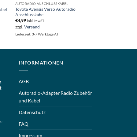
AUTORADIO ANSCHLUSSKABEL
Toyota Avensis Verso Autoradio
abel
Anschlusskabel
€
4,99
inkl. MwST
zzgl.
Versand
Lieferzeit: 3-7 Werktage AT
INFORMATIONEN
AGB
o
t
Autoradio-Adapter Radio Zubehör
und Kabel
Datenschutz
ge
FAQ
Impressum