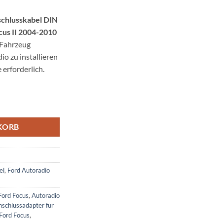
schlusskabel DIN
cus II 2004-2010
 Fahrzeug
o zu installieren
 erforderlich.
l DIN Antennenadapter Menge
KORB
el
,
Ford Autoradio
Ford Focus
,
Autoradio
nschlussadapter für
 Ford Focus
,