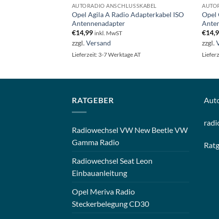
USSKABEL
AUTORADIO ANSCHLUSSKABEL
AUTO
Opel Agila A Radio Adapterkabel ISO
Opel 
adio Anschlusskabel
Antennenadapter
Ante
€
14,99
€
14,
inkl. MwST
zzgl.
Versand
zzgl.
ge AT
Lieferzeit: 3-7 Werktage AT
Liefer
RATGEBER
Aut
radi
Radiowechsel VW New Beetle VW
Gamma Radio
Rat
Radiowechsel Seat Leon
Einbauanleitung
Opel Meriva Radio
Steckerbelegung CD30