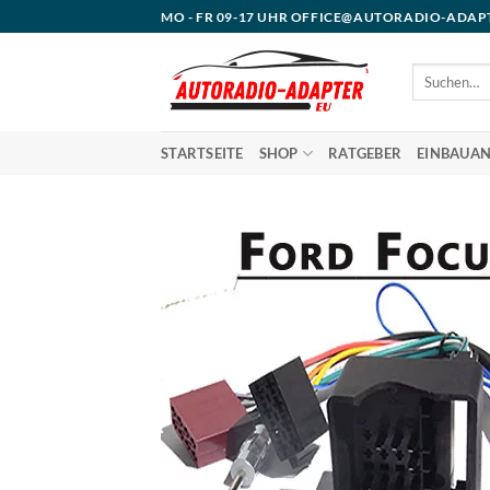
Zum
MO - FR 09-17 UHR OFFICE@AUTORADIO-ADAP
Inhalt
springen
Suchen
nach:
STARTSEITE
SHOP
RATGEBER
EINBAUAN