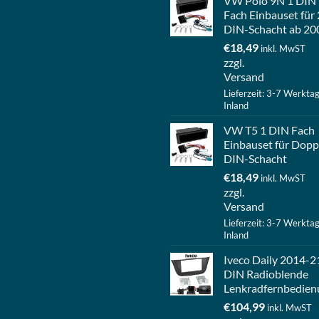
VW Polo 9N 1 DIN
Fach Einbauset für 
DIN-Schacht ab 20
€
18,49
inkl. MwST
zzgl.
Versand
Lieferzeit: 3-7 Werkta
Inland
VW T5 1 DIN Fach
Einbauset für Dopp
DIN-Schacht
€
18,49
inkl. MwST
zzgl.
Versand
Lieferzeit: 3-7 Werkta
Inland
Iveco Daily 2014-2
DIN Radioblende
Lenkradfernbedien
€
104,99
inkl. MwST