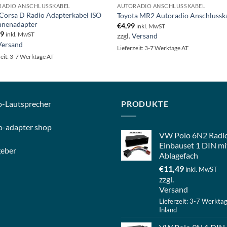
RADIO ANSCHLUSSKABEL
AUTORADIO ANSCHLUSSKABEL
Corsa D Radio Adapterkabel ISO
Toyota MR2 Autoradio Anschlussk
nnenadapter
€
4,99
inkl. MwST
99
inkl. MwST
zzgl.
Versand
Versand
Lieferzeit: 3-7 Werktage AT
zeit: 3-7 Werktage AT
o-
Lautsprecher
PRODUKTE
o-
adapter shop
VW Polo 6N2 Radi
Einbauset 1 DIN mi
geber
Ablagefach
€
11,49
inkl. MwST
zzgl.
Versand
Lieferzeit: 3-7 Werkta
Inland