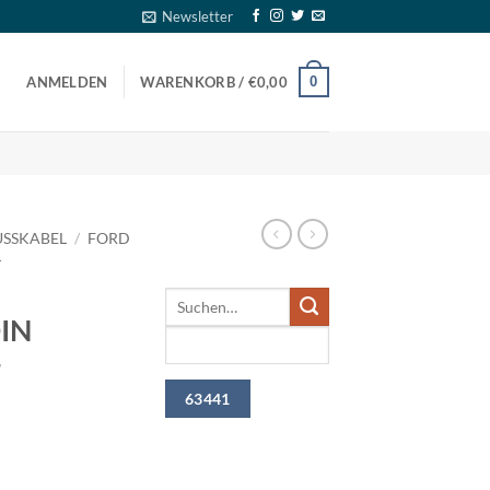
Newsletter
0
ANMELDEN
WARENKORB /
€
0,00
SSKABEL
/
FORD
L
DIN
r