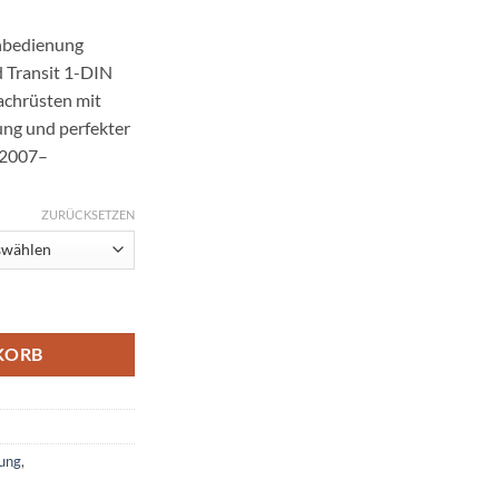
rnbedienung
 Transit 1-DIN
achrüsten mit
ng und perfekter
 2007–
ZURÜCKSETZEN
edienung Radioeinbauset CAN-Bus Menge
KORB
nung
,