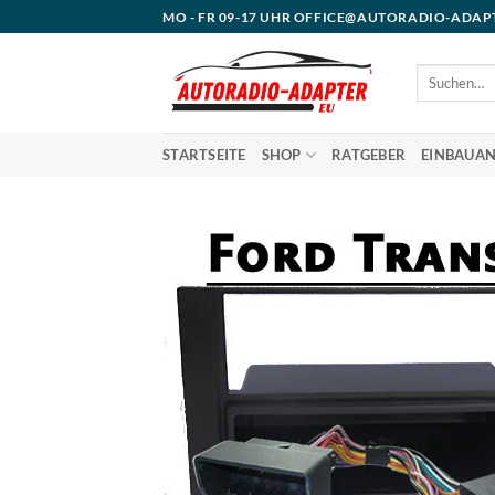
Zum
MO - FR 09-17 UHR OFFICE@AUTORADIO-ADAP
Inhalt
springen
Suchen
nach:
STARTSEITE
SHOP
RATGEBER
EINBAUAN