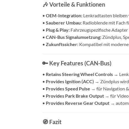
🎶 Vorteile & Funktionen
•
OEM-Integration:
Lenkradtasten bleiben 
•
Sauberer Umbau:
Radioblende mit Fach f
•
Plug & Play:
Fahrzeugspezifische Adapter 
•
CAN-Bus Signalumsetzung:
Zündplus, Spe
•
Zukunftssicher:
Kompatibel mit modernen
🔑 Key Features (CAN-Bus)
•
Retains Steering Wheel Controls
→ Lenkr
•
Provides Ignition (ACC)
→ Zündplus wird 
•
Provides Speed Pulse
→ für Navigation 
•
Provides Park Brake Output
→ für Video
•
Provides Reverse Gear Output
→ automa
🧭 Fazit