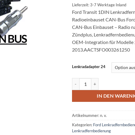
Lieferzeit: 3-7 Werktage Inland
Ford Transit 1DIN Lenkradfe
Radioeinbauset CAN-Bus Ford
CAN-Bus Einbauset – Radio n
Zündplus, Lenkradfernbedienu
OEM-Integration für Modelle
2013.AACTSFO003261250
Lenkradadapter 24
Ford Transit 1DIN Lenkradfernb
IN DEN WAREN
Artikelnummer:
n. v.
Kategorien:
Ford Lenkradfernbedie
Lenkradfernbedienung