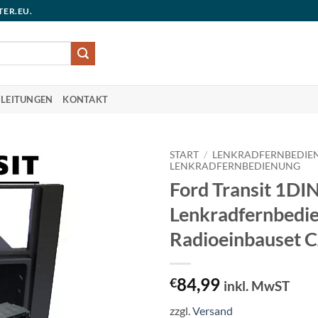
TER.EU.
LEITUNGEN
KONTAKT
START
/
LENKRADFERNBEDIE
LENKRADFERNBEDIENUNG
Ford Transit 1DI
Lenkradfernbedi
Radioeinbauset 
84,99
€
inkl. MwST
zzgl.
Versand