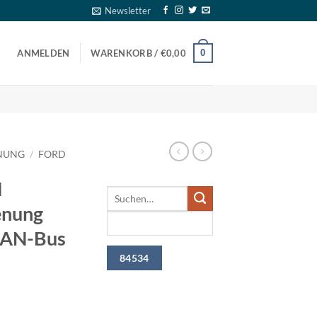
Newsletter
0
ANMELDEN
WARENKORB /
€
0,00
NUNG
/
FORD
N
enung
CAN-Bus