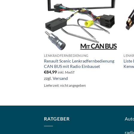
ADIO EINBAUSET
LENKRADFERNBEDIENUNG
LENK
Renault Scenic Lenkradfernbedienung
Liste
ung mit Radio
CAN BUS mit Radio Einbauset
Kenw
€
84,99
inkl. MwST
zzgl.
Versand
Lieferzeit: nicht angegeben
eben
RATGEBER
Aut
radi