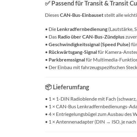
✅ Passend für Transit & Transit
Dieses
CAN-Bus-Einbauset
stellt alle wicht
• Die
Lenkradfernbedienung
(Lautstärke, S
• Das
Radio über CAN-Bus-Zündplus
zuver
•
Geschwindigkeitssignal (Speed Pulse)
für
•
Rückwärtsgang-Signal
für Kamera-Ansteu
•
Parkbremssignal
für Multimedia-Funktion
• Der Einbau mit fahrzeugspezifischen Stec
📦 Lieferumfang
• 1 × 1-DIN Radioblende mit Fach (schwarz
• 1 × CAN-Bus Lenkradfernbedienungs-Adap
• 4 × Entriegelungsbügel zum Ausbau des 
• 1 × Antennenadapter (DIN → ISO, je nach