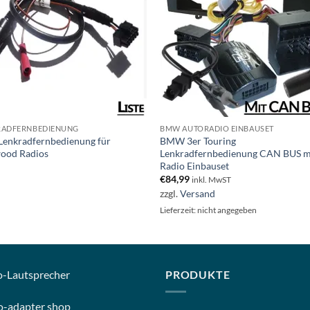
RADFERNBEDIENUNG
BMW AUTORADIO EINBAUSET
 Lenkradfernbedienung für
BMW 3er Touring
ood Radios
Lenkradfernbedienung CAN BUS m
Radio Einbauset
€
84,99
inkl. MwST
zzgl.
Versand
Lieferzeit: nicht angegeben
o-
Lautsprecher
PRODUKTE
o-
adapter shop