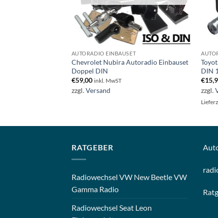
ET
AUTORADIO EINBAUSET
AUTOR
200 Autoradio
Chevrolet Nubira Autoradio Einbauset
Toyot
t Fach
Doppel DIN
DIN 
€
59,00
€
15,
inkl. MwST
zzgl.
Versand
zzgl.
ge AT
Liefer
RATGEBER
Aut
radi
Radiowechsel VW New Beetle VW
Gamma Radio
Rat
Radiowechsel Seat Leon