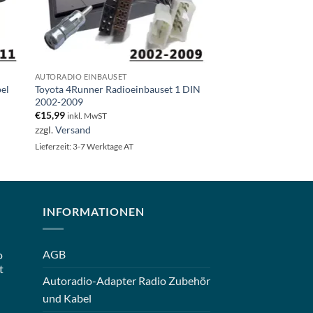
AUTORADIO EINBAUSET
pel
Toyota 4Runner Radioeinbauset 1 DIN
2002-2009
€
15,99
inkl. MwST
zzgl.
Versand
Lieferzeit: 3-7 Werktage AT
INFORMATIONEN
AGB
o
t
Autoradio-Adapter Radio Zubehör
und Kabel