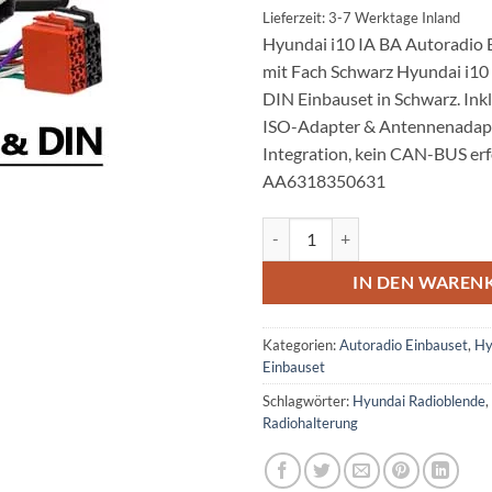
Lieferzeit: 3-7 Werktage Inland
Hyundai i10 IA BA Autoradio 
mit Fach Schwarz Hyundai i10
DIN Einbauset in Schwarz. Inkl
ISO-Adapter & Antennenadapt
Integration, kein CAN-BUS erf
AA6318350631
Hyundai i10 IA BA Autoradio Ein
IN DEN WAREN
Kategorien:
Autoradio Einbauset
,
Hy
Einbauset
Schlagwörter:
Hyundai Radioblende
,
Radiohalterung