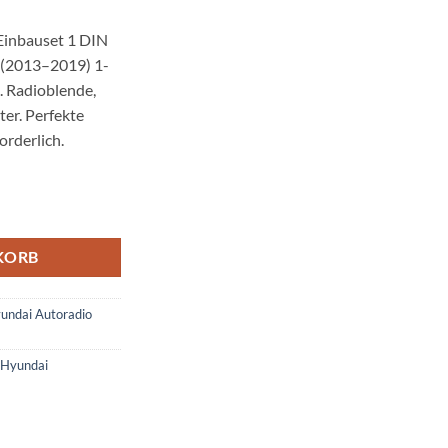
Einbauset 1 DIN
 (2013–2019) 1-
. Radioblende,
er. Perfekte
orderlich.
bauset 1 DIN mit Fach Schwarz Menge
KORB
undai Autoradio
Hyundai