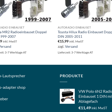
ADIO EINBAUSET
AUTORADIO EINBAUSET
a MR2 Radioeinbauset Doppel
Toyota Hilux Radio Einbauset Dop
1999-2007
DIN 2005-2011
99
€
15,99
inkl. MwST
inkl. MwST
Versand
zzgl.
Versand
zeit: 3-7 Werktage AT
Lieferzeit: 3-7 Werktage AT
o-
Lautsprecher
PRODUKTE
o-
adapter shop
VW Polo 6N2 Radi
Einbauset 1 DIN mi
geber
Ablagefach
€
11,49
inkl. MwST