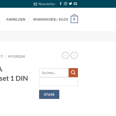
Newsletter
0
ANMELDEN
WARENKORB /
€
0,00
ET
/
HYUNDAI
A
set 1 DIN