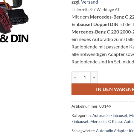
zzgl.
Versand
Lieferzeit: 3-7 Werktage AT
Mit dem
Mercedes-Benz C 22
Einbauset Doppel DIN
ist der
Mercedes-Benz C 220 2000-
ein neues Autoradio zu installi
Radioblende mit passenden Kab
alle notwendigen Adapter sowi
Radioblende sind im Set inklu
Mercedes-Benz C 220 Autoradio 
IN DEN WAREN
Artikelnummer:
00149
Kategorien:
Autoradio Einbauset
,
Me
Einbauset
,
Mercedes C Klasse Autor
Schlagwörter:
Autoradio Adapter fü