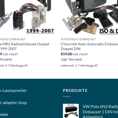
ADIO EINBAUSET
AUTORADIO EINBAUSET
a MR2 Radioeinbauset Doppel
Chevrolet Aveo Autoradio Einbaus
1999-2007
Doppel DIN
99
€
59,00
inkl. MwST
inkl. MwST
Versand
zzgl.
Versand
zeit: 3-7 Werktage AT
Lieferzeit: 3-7 Werktage AT
o-
Lautsprecher
PRODUKTE
o-
adapter shop
VW Polo 6N2 Radi
Einbauset 1 DIN mi
geber
Ablagefach