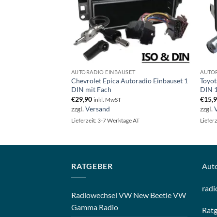
ET
AUTORADIO EINBAUSET
AUTOR
80 Autoradio
Chevrolet Epica Autoradio Einbauset 1
Toyot
t Fach
DIN mit Fach
DIN 
€
29,90
€
15,
inkl. MwST
zzgl.
Versand
zzgl.
ge AT
Lieferzeit: 3-7 Werktage AT
Liefer
RATGEBER
Aut
radi
Radiowechsel VW New Beetle VW
Gamma Radio
Rat