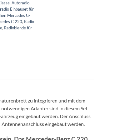
Klasse
,
Autoradio
radio Einbauset für
chen Mercedes C-
rcedes C 220
,
Radio
se
,
Radioblende für
maturenbrett zu integrieren und mit dem
le notwendigen Adapter sind in diesem Set
Fahrzeug eingebaut werden. Der Anschluss
IN Antennenanschluss eingebaut werden.
rt sein. Das Mercedes-Benz C 220