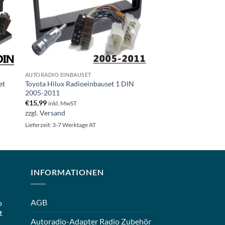
AUTORADIO EINBAUSET
et
Toyota Hilux Radioeinbauset 1 DIN
2005-2011
€
15,99
inkl. MwST
zzgl.
Versand
Lieferzeit: 3-7 Werktage AT
INFORMATIONEN
AGB
o
t
Autoradio-Adapter Radio Zubehör