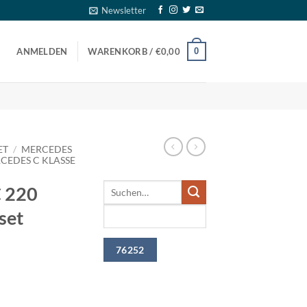
Newsletter
0
ANMELDEN
WARENKORB /
€
0,00
ET
/
MERCEDES
CEDES C KLASSE
 220
set