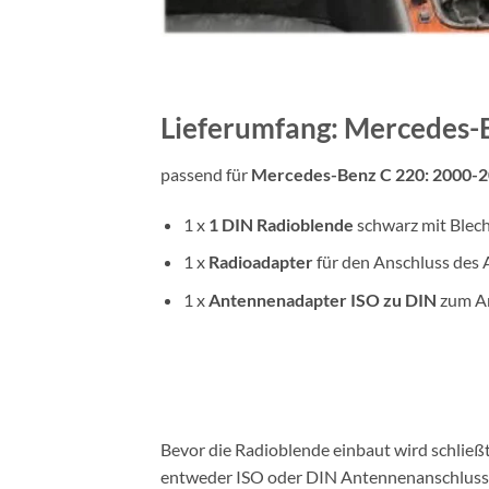
Lieferumfang: Mercedes-
passend für
Mercedes-Benz C 220: 2000-
1 x
1 DIN
Radioblende
schwarz mit Blec
1 x
Radioadapter
für den Anschluss des 
1 x
Antennenadapter
ISO zu DIN
zum An
Bevor die Radioblende einbaut wird schlie
entweder ISO oder DIN Antennenanschluss a