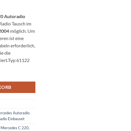
0 Autoradio
 Radio Tausch im
2004
möglich. Um
eren ist eine
eln erforderlich,
e die
diert.Typ:61122
Einbauset Doppel DIN Menge
KORB
rcedes Autoradio
adio Einbauset
r Mercedes C 220
,