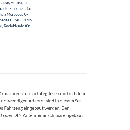
Klasse
,
Autoradio
radio Einbauset für
chen Mercedes C-
rcedes C 240
,
Radio
se
,
Radioblende für
Armaturenbrett zu integrieren und mit dem
le notwendigen Adapter sind in diesem Set
as Fahrzeug eingebaut werden. Der
ISO oder DIN Antennenanschluss eingebaut