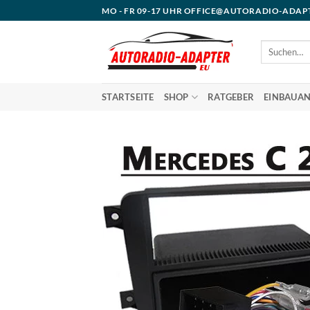
Zum
MO - FR 09-17 UHR OFFICE@AUTORADIO-ADAP
Inhalt
springen
Suchen
nach:
STARTSEITE
SHOP
RATGEBER
EINBAUAN