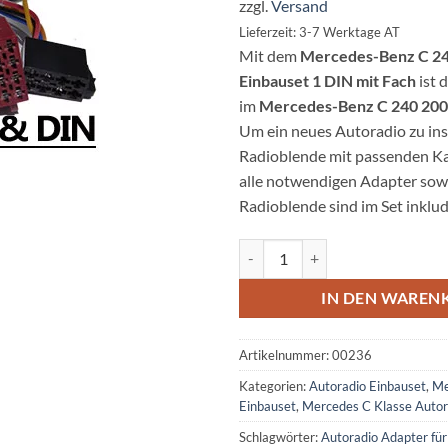
zzgl.
Versand
Lieferzeit: 3-7 Werktage AT
Mit dem
Mercedes-Benz C 24
Einbauset 1 DIN mit Fach
ist 
im
Mercedes-Benz C 240 20
Um ein neues Autoradio zu inst
Radioblende mit passenden Kab
alle notwendigen Adapter sowi
Radioblende sind im Set inklu
Mercedes-Benz C 240 Autoradio 
IN DEN WAREN
Artikelnummer:
00236
Kategorien:
Autoradio Einbauset
,
Me
Einbauset
,
Mercedes C Klasse Autor
Schlagwörter:
Autoradio Adapter fü