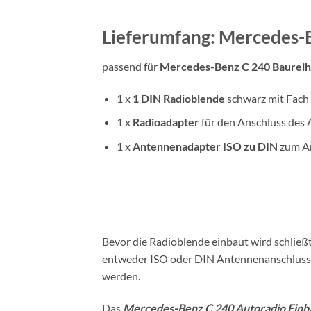
Lieferumfang: Mercedes-B
passend für
Mercedes-Benz C 240 Baurei
1 x
1 DIN
Radioblende
schwarz mit Fach
1 x
Radioadapter
für den Anschluss des 
1 x
Antennenadapter
ISO zu DIN
zum An
Bevor die Radioblende einbaut wird schlie
entweder ISO oder DIN Antennenanschluss a
werden.
Das
Mercedes-Benz C 240 Autoradio Einba