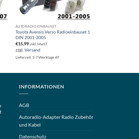
AUTORADIO EINBAUSET
Toyota Avensis Verso Radioeinbauset 1
DIN 2001-2005
€
15,99
inkl. MwST
zzgl.
Versand
Lieferzeit: 3-7 Werktage AT
INFORMATIONEN
AGB
o
t
Autoradio-Adapter Radio Zubehör
und Kabel
Datenschutz