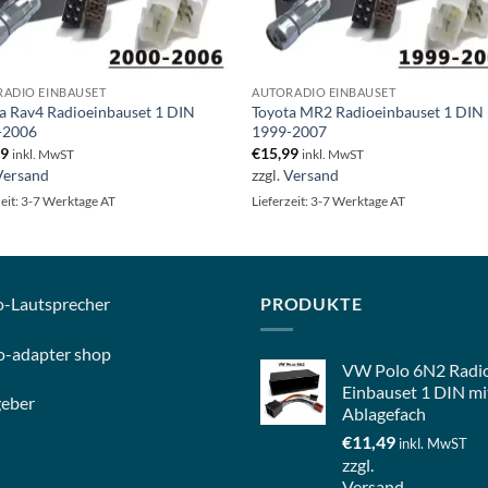
ADIO EINBAUSET
AUTORADIO EINBAUSET
a Rav4 Radioeinbauset 1 DIN
Toyota MR2 Radioeinbauset 1 DIN
-2006
1999-2007
99
€
15,99
inkl. MwST
inkl. MwST
Versand
zzgl.
Versand
zeit: 3-7 Werktage AT
Lieferzeit: 3-7 Werktage AT
o-
Lautsprecher
PRODUKTE
o-
adapter shop
VW Polo 6N2 Radi
Einbauset 1 DIN mi
geber
Ablagefach
€
11,49
inkl. MwST
zzgl.
Versand