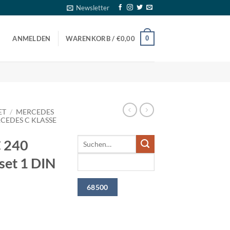
Newsletter
0
ANMELDEN
WARENKORB /
€
0,00
ET
/
MERCEDES
CEDES C KLASSE
 240
set 1 DIN