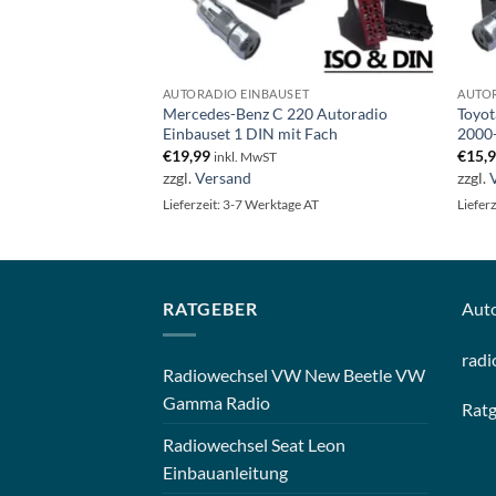
ET
AUTORADIO EINBAUSET
AUTOR
oradio Einbauset 1
Mercedes-Benz C 220 Autoradio
Toyot
Einbauset 1 DIN mit Fach
2000
€
19,99
€
15,
inkl. MwST
zzgl.
Versand
zzgl.
ge AT
Lieferzeit: 3-7 Werktage AT
Liefer
RATGEBER
Aut
radi
Radiowechsel VW New Beetle VW
Gamma Radio
Rat
Radiowechsel Seat Leon
Einbauanleitung