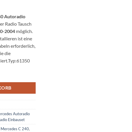
0 Autoradio
der Radio Tausch
00-2004
möglich.
allieren ist eine
eln erforderlich,
e die
diert.Typ:61350
Einbauset 1 DIN mit Fach Menge
KORB
rcedes Autoradio
adio Einbauset
r Mercedes C 240
,