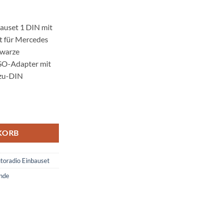
auset 1 DIN mit
t für Mercedes
hwarze
ISO-Adapter mit
-zu-DIN
t 1 DIN mit Fach bis 2004 Menge
KORB
toradio Einbauset
nde