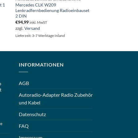
t 1
Mercedes CLK W209
Lenkradfernbedienung Radioeinbauset
2 DIN
€
94,99
inkl. MwST
zzgl.
Versand
Lieferzeit: 3-7 Werktage Inland
INFORMATIONEN
AGB
o
t
Autoradio-Adapter Radio Zubehör
und Kabel
Datenschutz
ge
FAQ
Impressum