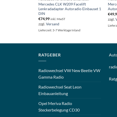
09
Mercedes CLK W209 Facelift
Merc
ung Autoradio
Lenkradadapter Autoradio Einbauset 1
Autor
DIN
€
49,
€
74,99
zzgl.
inkl. MwST
zzgl.
Versand
Liefer
e Inland
Lieferzeit: 3-7 Werktage Inland
RATGEBER
Aut
radi
Radiowechsel VW New Beetle VW
Gamma Radio
Rat
Radiowechsel Seat Leon
Einbauanleitung
Opel Meriva Radio
Steckerbelegung CD30