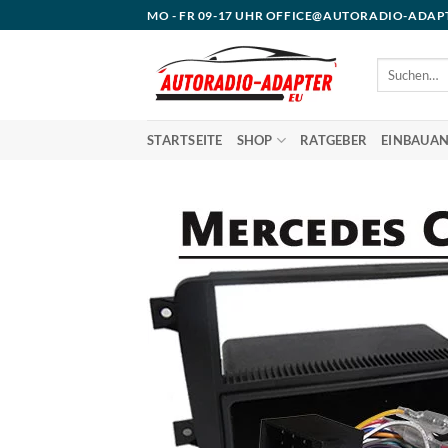
Zum
MO - FR 09-17 UHR OFFICE@AUTORADIO-ADAP
Inhalt
springen
Suchen
nach:
STARTSEITE
SHOP
RATGEBER
EINBAUAN