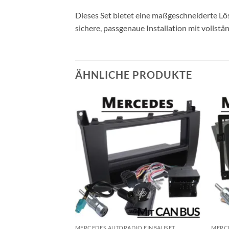
Dieses Set bietet eine maßgeschneiderte L
sichere, passgenaue Installation mit vollstä
ÄHNLICHE PRODUKTE
NUNG
MERCEDES AUTORADIO EINBAUSET
MERC