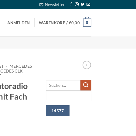
Newsletter
0
ANMELDEN
WARENKORB /
€
0,00
ET
/
MERCEDES
CEDES CLK-
T
toradio
mit Fach