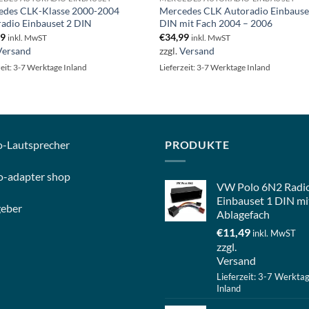
edes CLK-Klasse 2000-2004
Mercedes CLK Autoradio Einbause
adio Einbauset 2 DIN
DIN mit Fach 2004 – 2006
99
€
34,99
inkl. MwST
inkl. MwST
Versand
zzgl.
Versand
zeit: 3-7 Werktage Inland
Lieferzeit: 3-7 Werktage Inland
o-
Lautsprecher
PRODUKTE
o-
adapter shop
VW Polo 6N2 Radi
Einbauset 1 DIN mi
geber
Ablagefach
€
11,49
inkl. MwST
zzgl.
Versand
Lieferzeit: 3-7 Werkta
Inland