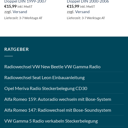
Doppel DIN 1999-2007
Doppel DIN 2000-2006
€
15,99
€
15,99
inkl. MwST
inkl. MwST
zzgl.
Versand
zzgl.
Versand
Lieferzeit: 3-7 Werktage AT
Lieferzeit: 3-7 Werktage AT
RATGEBER
Radiowechsel VW New Beetle VW Gamma Radio
Radiowechsel Seat Leon Einbauanleitung
Opel Meriva Radio Steckerbelegung CD30
Alfa Romeo 159: Autoradio wechseln mit Bose-System
Alfa Romeo 147: Radiowechsel mit Bose-Soundsystem
VW Gamma 5 Radio verkabeln Steckerbelegung