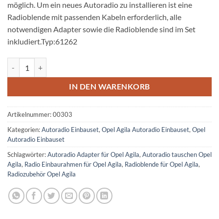
möglich. Um ein neues Autoradio zu installieren ist eine
Radioblende mit passenden Kabeln erforderlich, alle
notwendigen Adapter sowie die Radioblende sind im Set
inkludiert.Typ:61262
Opel Agila A Radioeinbauset 1 DIN dunkelsilber ab 2005 Menge
IN DEN WARENKORB
Artikelnummer:
00303
Kategorien:
Autoradio Einbauset
,
Opel Agila Autoradio Einbauset
,
Opel
Autoradio Einbauset
Schlagwörter:
Autoradio Adapter für Opel Agila
,
Autoradio tauschen Opel
Agila
,
Radio Einbaurahmen für Opel Agila
,
Radioblende für Opel Agila
,
Radiozubehör Opel Agila