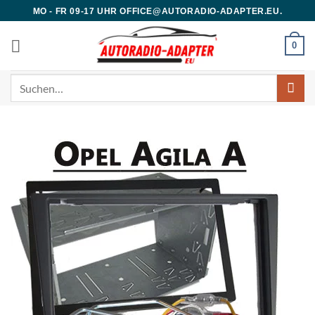
Zum
MO - FR 09-17 UHR OFFICE@AUTORADIO-ADAPTER.EU.
Inhalt
springen
0
Suchen
nach: