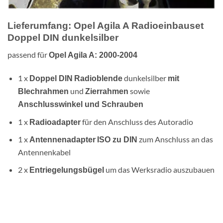
Lieferumfang: Opel Agila A Radioeinbauset
Doppel DIN dunkelsilber
passend für
Opel Agila A: 2000-2004
1 x
dunkelsilber
Doppel DIN
Radioblende
mit
und
sowie
Blechrahmen
Zierrahmen
Anschlusswinkel und Schrauben
1 x
für den Anschluss des Autoradio
Radioadapter
1 x
zum Anschluss an das
Antennenadapter
ISO zu DIN
Antennenkabel
2 x
um das Werksradio auszubauen
Entriegelungsbügel