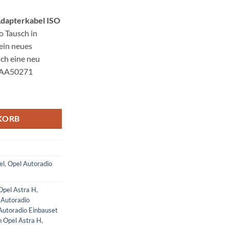
Adapterkabel ISO
o Tausch in
ein neues
uch eine neu
p:AA50271
l ISO Antennenadapter Menge
KORB
el
,
Opel Autoradio
Opel Astra H
,
,
Autoradio
Autoradio Einbauset
n Opel Astra H
,