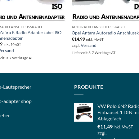
RADIO ANSCHLUSSKABEL
AUTORADIO ANSCHLUSSKABEL
Zafira B Radio Adapterkabel ISO
Opel Antara Autoradio Anschlussk
nnenadapter
€
14,99
inkl. MwST
99
inkl. MwST
zzgl.
Versand
Versand
Lieferzeit: 3-7 Werktage AT
zeit: 3-7 Werktage AT
o-
Lautsprecher
PRODUKTE
o-
adapter shop
VW Polo 6N2 Radi
Einbauset 1 DIN mi
geber
Ablagefach
€
11,49
inkl. MwST
zzgl.