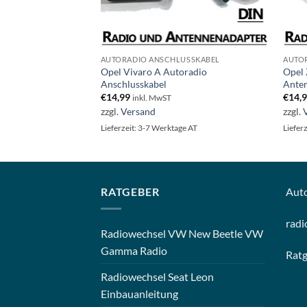
USSKABEL
AUTORADIO ANSCHLUSSKABEL
AUTO
Opel Vivaro A Autoradio
Opel 
dio Anschlusskabel
Anschlusskabel
Ante
€
14,99
€
14,
inkl. MwST
zzgl.
Versand
zzgl.
ge AT
Lieferzeit: 3-7 Werktage AT
Liefer
RATGEBER
Aut
radi
Radiowechsel VW New Beetle VW
Gamma Radio
Rat
Radiowechsel Seat Leon
Einbauanleitung