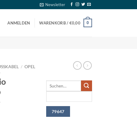
Newsletter
0
ANMELDEN
WARENKORB /
€
0,00
SSKABEL
/
OPEL
L
io
O
r