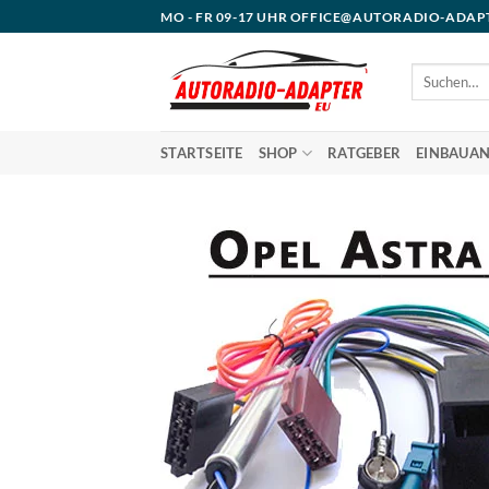
Zum
MO - FR 09-17 UHR OFFICE@AUTORADIO-ADAP
Inhalt
springen
Suchen
nach:
STARTSEITE
SHOP
RATGEBER
EINBAUAN