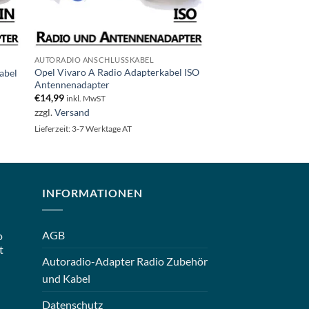
AUTORADIO ANSCHLUSSKABEL
Opel Vivaro A Radio Adapterkabel ISO
abel
Antennenadapter
€
14,99
inkl. MwST
zzgl.
Versand
Lieferzeit: 3-7 Werktage AT
INFORMATIONEN
AGB
o
t
Autoradio-Adapter Radio Zubehör
und Kabel
Datenschutz