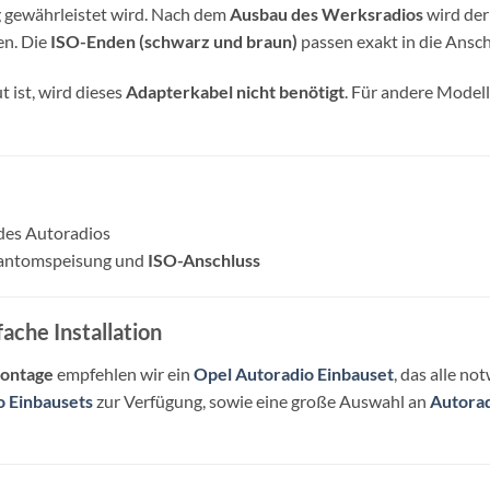
g gewährleistet wird. Nach dem
Ausbau des Werksradios
wird de
n. Die
ISO-Enden (schwarz und braun)
passen exakt in die Ansc
 ist, wird dieses
Adapterkabel nicht benötigt
. Für andere Model
 des Autoradios
hantomspeisung und
ISO-Anschluss
ache Installation
Montage
empfehlen wir ein
Opel Autoradio Einbauset
, das alle n
o Einbausets
zur Verfügung, sowie eine große Auswahl an
Autora