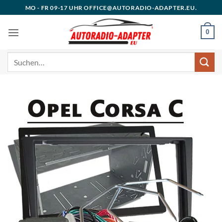
Zum
MO - FR 09-17 UHR OFFICE@AUTORADIO-ADAPTER.EU.
Inhalt
springen
0
Suchen
nach: